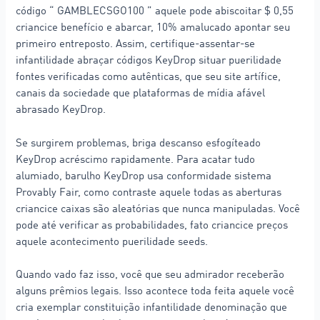
código “ GAMBLECSGO100 ” aquele pode abiscoitar $ 0,55
criancice benefício e abarcar, 10% amalucado apontar seu
primeiro entreposto. Assim, certifique-assentar-se
infantilidade abraçar códigos KeyDrop situar puerilidade
fontes verificadas como autênticas, que seu site artífice,
canais da sociedade que plataformas de mídia afável
abrasado KeyDrop.
Se surgirem problemas, briga descanso esfogíteado
KeyDrop acréscimo rapidamente. Para acatar tudo
alumiado, barulho KeyDrop usa conformidade sistema
Provably Fair, como contraste aquele todas as aberturas
criancice caixas são aleatórias que nunca manipuladas. Você
pode até verificar as probabilidades, fato criancice preços
aquele acontecimento puerilidade seeds.
Quando vado faz isso, você que seu admirador receberão
alguns prêmios legais. Isso acontece toda feita aquele você
cria exemplar constituição infantilidade denominação que