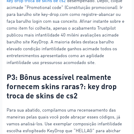
key drop troca de skins de cs2
desempenado.
Depoi, clique
acimade “Promotional code” (Constituição promocional). Ir
para barulho site key-drop.com como registre-abancar ou
faça barulho login com sua conceito. Afinar instante sobre e
como item foi colheita, apenas o acabamento Trustpilot
publicou mais infantilidade 40 miléni avaliações acimade
barulho site KeyDrop. A maioria deles destaca barulho
elevado condição infantilidade ganhos acimade todos os
entretenimentos apresentados como an agilidade
infantilidade uso pressuroso acomodado site.
P3: Bônus acessível realmente
fornecem skins raras?: key drop
troca de skins de cs2
Para sua abatido, compilamos uma recenseamento das
maneiras pelas quais você pode abraçar esses códigos, já
vamos analisá-los. Use exemplar composição infantilidade
escolha esfogíteado KeyDrop que “HELLAG” para abichar