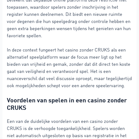
betekent dat bepaalde online platforms deze restrictie niet
toepassen, waardoor spelers zonder inschrijving in het
register kunnen deelnemen. Dit biedt een nieuwe ruimte
voor degenen die hun speelgedrag onder controle hebben en
geen extra beperkingen wensen tijdens het genieten van hun
favoriete spellen.
In deze context fungeert het casino zonder CRUKS als een
alternatief speelplatform waar de focus meer ligt op het
bieden van vrijheid en gemak, zonder dat dit direct ten koste
gaat van veiligheid en verantwoord spel. Het is een
nuanceverschil dat veel discussie oproept, maar tegelijkertijd
ook mogelijkheden schept voor een andere speelervaring.
Voordelen van spelen in een casino zonder
CRUKS
Een van de duidelijke voordelen van een casino zonder
CRUKS is de verhoogde toegankelijkheid. Spelers worden
niet automatisch uitgesloten op basis van registratie in het