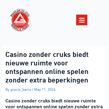
Casino zonder cruks biedt
nieuwe ruimte voor
ontspannen online spelen
zonder extra beperkingen
By
gracie_barra
/
May 11, 2026
Casino zonder cruks biedt nieuwe ruimte
voor ontspannen online spelen zonder extra