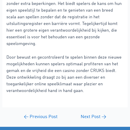
zonder extra beperkingen. Het biedt spelers de kans om hun
eigen speelstijl te bepalen en te genieten van een breed
scala aan spellen zonder dat de registratie in het
uitsluitingsregister een barrière vormt. Tegelijkertijd komt
hier een grotere eigen verantwoordelijkheid bij kijken, die
essentieel is voor het behouden van een gezonde
speelomgeving.
Door bewust en gecontroleerd te spelen binnen deze nieuwe
mogelijkheden kunnen spelers optimaal profiteren van het
gemak en de vrijheid die een casino zonder CRUKS biedt.
Deze ontwikkeling draagt zo bij aan een diverser en
toegankelijker online speelklimaat waar plezier en
verantwoordelijkheid hand in hand gaan.
←
Previous Post
Next Post
→