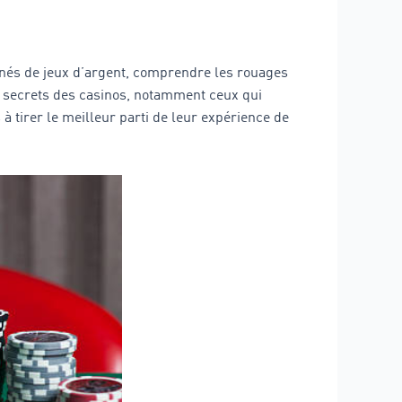
nnés de jeux d’argent, comprendre les rouages
es secrets des casinos, notamment ceux qui
 à tirer le meilleur parti de leur expérience de