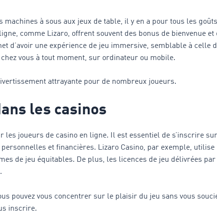
s machines à sous aux jeux de table, il y en a pour tous les goûts
 ligne, comme Lizaro, offrent souvent des bonus de bienvenue et
met d’avoir une expérience de jeu immersive, semblable à celle d
s chez vous à tout moment, sur ordinateur ou mobile.
divertissement attrayante pour de nombreux joueurs.
dans les casinos
 les joueurs de casino en ligne. Il est essentiel de s’inscrire 
s personnelles et financières. Lizaro Casino, par exemple, utili
rmes de jeu équitables. De plus, les licences de jeu délivrées 
.
ous pouvez vous concentrer sur le plaisir du jeu sans vous soucie
us inscrire.