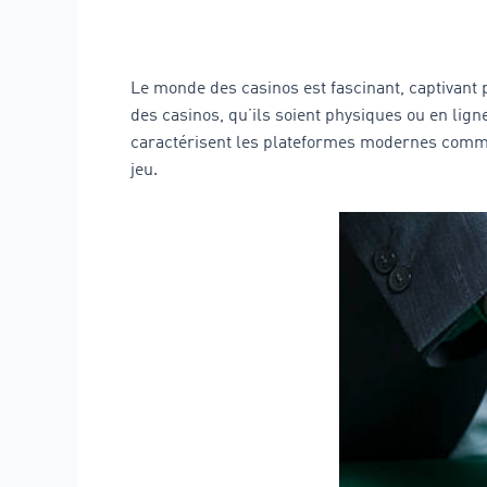
Le monde des casinos est fascinant, captivant
des casinos, qu’ils soient physiques ou en lig
caractérisent les plateformes modernes com
jeu.