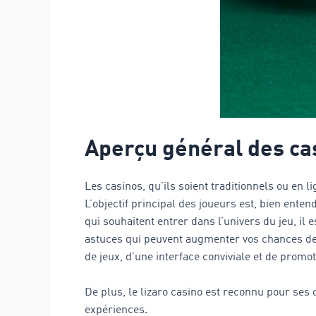
Aperçu général des ca
Les casinos, qu’ils soient traditionnels ou en l
L’objectif principal des joueurs est, bien ente
qui souhaitent entrer dans l’univers du jeu, i
astuces qui peuvent augmenter vos chances de
de jeux, d’une interface conviviale et de promot
De plus, le lizaro casino est reconnu pour ses 
expériences.