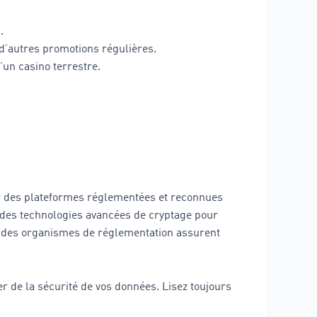
.
 d’autres promotions régulières.
’un casino terrestre.
sur des plateformes réglementées et reconnues
se des technologies avancées de cryptage pour
par des organismes de réglementation assurent
r de la sécurité de vos données. Lisez toujours