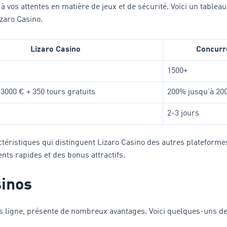
d à vos attentes en matière de jeux et de sécurité. Voici un tabl
izaro Casino.
Lizaro Casino
Concurr
1500+
3000 € + 350 tours gratuits
200% jusqu’à 20
2-3 jours
éristiques qui distinguent Lizaro Casino des autres plateformes. 
nts rapides et des bonus attractifs.
sinos
ors ligne, présente de nombreux avantages. Voici quelques-uns d