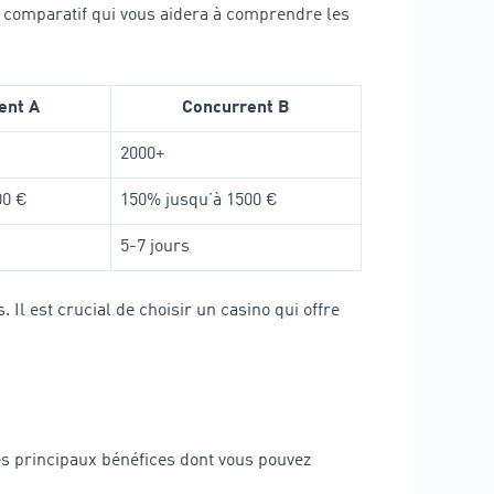
eau comparatif qui vous aidera à comprendre les
ent A
Concurrent B
2000+
00 €
150% jusqu’à 1500 €
5-7 jours
Il est crucial de choisir un casino qui offre
es principaux bénéfices dont vous pouvez