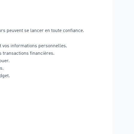
rs peuvent se lancer en toute confiance.
t vos informations personnelles.
 transactions financières.
ouer.
s.
dget.