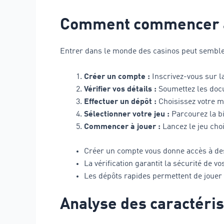
Comment commencer à 
Entrer dans le monde des casinos peut sembler
Créer un compte :
Inscrivez-vous sur l
Vérifier vos détails :
Soumettez les docum
Effectuer un dépôt :
Choisissez votre m
Sélectionner votre jeu :
Parcourez la bi
Commencer à jouer :
Lancez le jeu choi
Créer un compte vous donne accès à des
La vérification garantit la sécurité de vo
Les dépôts rapides permettent de jouer 
Analyse des caractéris