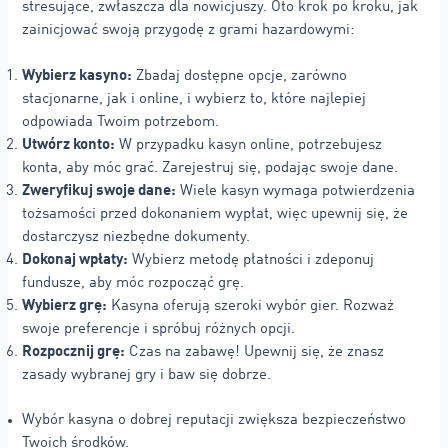
stresujące, zwłaszcza dla nowicjuszy. Oto krok po kroku, jak
zainicjować swoją przygodę z grami hazardowymi:
Wybierz kasyno:
Zbadaj dostępne opcje, zarówno
stacjonarne, jak i online, i wybierz to, które najlepiej
odpowiada Twoim potrzebom.
Utwórz konto:
W przypadku kasyn online, potrzebujesz
konta, aby móc grać. Zarejestruj się, podając swoje dane.
Zweryfikuj swoje dane:
Wiele kasyn wymaga potwierdzenia
tożsamości przed dokonaniem wypłat, więc upewnij się, że
dostarczysz niezbędne dokumenty.
Dokonaj wpłaty:
Wybierz metodę płatności i zdeponuj
fundusze, aby móc rozpocząć grę.
Wybierz grę:
Kasyna oferują szeroki wybór gier. Rozważ
swoje preferencje i spróbuj różnych opcji.
Rozpocznij grę:
Czas na zabawę! Upewnij się, że znasz
zasady wybranej gry i baw się dobrze.
Wybór kasyna o dobrej reputacji zwiększa bezpieczeństwo
Twoich środków.