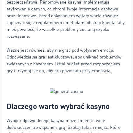
bezpieczeństwa. Renomowane kasyna implementują
szyfrowanie danych, co chroni Twoje informacje osobowe
oraz finansowe. Przed dokonaniem wpłaty warto również
zapoznać się z regulaminem i metodami obsługi klienta, aby
mieć pewność, że wszelkie problemy zostaną szybko
rozwiązane.
Ważne jest również, aby nie grać pod wpływem emocji.
Odpowiedzialna gra jest kluczowa, aby uniknąć problemów
związanych z hazardem. Ustal budżet przed rozpoczęciem
gry i trzymaj się go, aby gra pozostała przyjemnością.
Dlaczego warto wybrać kasyno
Wybór odpowiedniego kasyna może zmienić Twoje
doświadczenia związane z grą. Szukaj takich miejsc, które