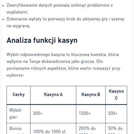
Zweryfikowanie danych pozwala uniknąć problemów z
wypłatami.
Dokonanie wpłaty to pierwszy krok do aktywnej gry i szansy
na wygraną.
Analiza funkcji kasyn
Wybór odpowiedniego kasyna to kluczowa kwestia, która
wpłynie na Twoje doświadczenia jako gracza. Oto
porównanie różnych aspektów, które warto rozważyć przy
wyborze:
Kasyno
Cechy
Kasyno A
Kasyno B
C
Wybór
300+
1500+
200+
gier
Bonus
200% do
50% do
100% do 1000 zł