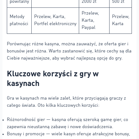
powitalny
2000 zł
500 zł
Przelew,
Metody
Przelew, Karta,
Przelew,
Karta,
płatności
Portfel elektroniczny
Karta
Paypal
Porównując różne kasyna, można zauważyć, że oferta gier i
bonusów jest różna. Warto zastanowić się, które cechy są dla
Ciebie najważniejsze, aby wybrać najlepszą opcję do gry.
Kluczowe korzyści z gry w
kasynach
Gra w kasynach ma wiele zalet, które przyciągają graczy z
całego świata. Oto kilka kluczowych korzyści:
Różnorodność gier — kasyna oferują szeroką gamę gier, co
zapewnia nieustanną zabawę i nowe doświadczenia.
Bonusy i promocje — wiele kasyn oferuje atrakcyjne bonusy,