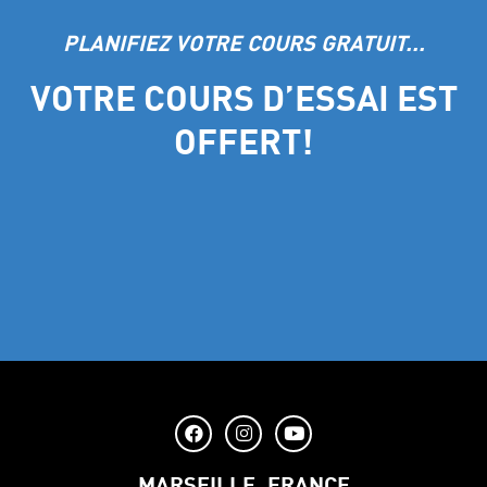
PLANIFIEZ VOTRE COURS GRATUIT...
VOTRE COURS D’ESSAI EST
OFFERT!
MARSEILLE, FRANCE