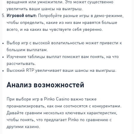
вращения или умножители. Это может существенно
увеличить ваши шансы на выигрыш.
Игровой опыт:
Попробуйте разные игры в демо-режиме,
чтобы определить, какие из них вам нравятся больше
всего, и на каких вы чувствуете себя уверенно.
Выбор игр с высокой волатильностью может привести к
большим выплатам.
Изучение таблицы выплат поможет вам понять, на что
рассчитывать.
Высокий RTP увеличивает ваши шансы на выигрыш.
Анализ возможностей
При выборе игр в Pinko Casino важно также
проанализировать, как они соотносятся с конкурентами.
Давайте сравним несколько ключевых характеристик,
чтобы понять, что предлагает Pinko по сравнению с
другими казино.