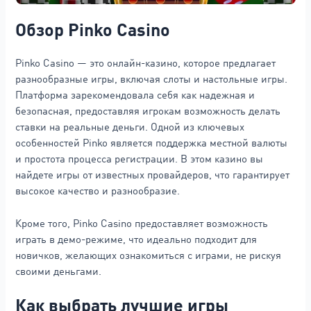
Обзор Pinko Casino
Pinko Casino — это онлайн-казино, которое предлагает
разнообразные игры, включая слоты и настольные игры.
Платформа зарекомендовала себя как надежная и
безопасная, предоставляя игрокам возможность делать
ставки на реальные деньги. Одной из ключевых
особенностей Pinko является поддержка местной валюты
и простота процесса регистрации. В этом казино вы
найдете игры от известных провайдеров, что гарантирует
высокое качество и разнообразие.
Кроме того, Pinko Casino предоставляет возможность
играть в демо-режиме, что идеально подходит для
новичков, желающих ознакомиться с играми, не рискуя
своими деньгами.
Как выбрать лучшие игры