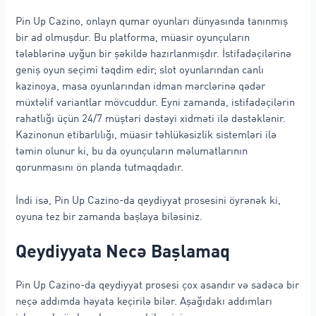
Pin Up Cazino, onlayn qumar oyunları dünyasında tanınmış
bir ad olmuşdur. Bu platforma, müasir oyunçuların
tələblərinə uyğun bir şəkildə hazırlanmışdır. İstifadəçilərinə
geniş oyun seçimi təqdim edir; slot oyunlarından canlı
kazinoya, masa oyunlarından idman mərclərinə qədər
müxtəlif variantlar mövcuddur. Eyni zamanda, istifadəçilərin
rahatlığı üçün 24/7 müştəri dəstəyi xidməti ilə dəstəklənir.
Kazinonun etibarlılığı, müasir təhlükəsizlik sistemləri ilə
təmin olunur ki, bu da oyunçuların məlumatlarının
qorunmasını ön planda tutmaqdadır.
İndi isə, Pin Up Cazino-da qeydiyyat prosesini öyrənək ki,
oyuna tez bir zamanda başlaya biləsiniz.
Qeydiyyata Necə Başlamaq
Pin Up Cazino-da qeydiyyat prosesi çox asandır və sadəcə bir
neçə addımda həyata keçirilə bilər. Aşağıdakı addımları