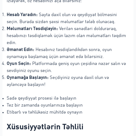
izləyərək, öz hesabınızı aça bilərsiniz:
Hesab Yaradın:
Sayta daxil olun və qeydiyyat bölməsini
seçin. Burada sizdən şəxsi məlumatlar tələb olunacaq.
Məlumatları Təsdiqləyin:
Verilən sənədləri dolduraraq,
hesabınızı təsdiqləmək üçün lazım olan məlumatları təqdim
edin.
Əmanət Edin:
Hesabınız təsdiqləndikdən sonra, oyun
oynamaya başlamaq üçün əmanət edə bilərsiniz.
Oyun Seçin:
Platformada geniş oyun çeşidinə nəzər salın və
sevdiyiniz oyunu seçin.
Oynamağa Başlayın:
Seçdiyiniz oyuna daxil olun və
əyləncəyə başlayın!
Sadə qeydiyyat prosesi ilə başlayın
Tez bir zamanda oyunlarınıza başlayın
Etibarlı və təhlükəsiz mühitdə oynayın
Xüsusiyyətlərin Təhlili