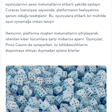
oyunçularının şəxsi məlumatlarını etibarlı şəkildə saxlayır.
Curacao lisenziyası sayəsində, platformanın fəaliyyətinin
qanuni olduğu təsdiqlənir. Bu, oyunçulara etibarlı bir mühitdə
oyun oynamağa imkan tanıyır.
Həmçinin, platforma müştəri məlumatlarını şifrələyərək,
istənilən kiber hücumlara qarşı mübarizə aparır. Oyunçular,
Pinco Casino-da oynayarkən, öz təhlükəsizliklərini
düşünməyə ehtiyac duymadan əylənə bilərlər.