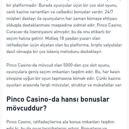
bir platformadır. Burada oyunçular üçün bir çox slot oyunu,
canlı kazino variantları və cəlbedici bonuslar vardır. 24/7
müştəri dəstəyi ilə oyunçuların hər zaman köməyə ehtiyacı
olduqda dəstəklənməsi məqsədinə xidmət edir. Pinco Casino,
Curacao-da lisenziyasını almışdır, bu da onu etibarlı bir
seçim halına gətirir. Mütləq 18 yaşdan yuxarı olan
istifadəçilər üçün əlçatan olan bu platforma, kripto valyutalar
daxil olmaqla bir çox ödəniş metodunu dəstəkləyir.
Pinco Casino-da mövcud olan 5000-dən çox slot oyunu,
oyunçulara geniş seçim imkanları təqdim edir. Bu, hər kəsin
zövqünə uyğun bir oyun tapmasına kömək edir. Çünki kazino
oyunları arasında fərqli mövzular, struktur və mükafatlar var.
Pinco Casino-da hansı bonuslar
mövcuddur?
Pinco Casino, istifadəçilərinə əla bonus imkanları təqdim
edir ki, bu da oyun təcrübələrini artırır. Bonusların və