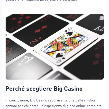
Perché scegliere Big Casino
In conclusione, Big Casino rappresenta una delle migliori
opzioni per chi cerca un’esperienza di gioco online completa