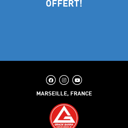
OFFERT!
MARSEILLE, FRANCE