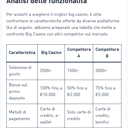
Analisi delle funzionalità
Per aiutarti a scegliere il miglior big casino, è utile
confrontare le caratteristiche offerte da diverse piattaforme.
Qui di seguito, abbiamo preparato una tabella che mette a
confronto Big Casino con altri competitor sul mercato.
Competitore
Competitore
Caratteristica
Big Casino
A
B
Selezione di
2500+
1500+
2000+
giochi
Bonus sul
100% fino a
50% fino a
75% fino a
primo
€10.000
€2.000
€5.000
deposito
Carte di
Carte di
Metodi di
Solo carte di
credito, e-
credito,
pagamento
credito
wallet
bonifici