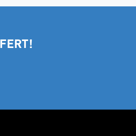
FFERT!