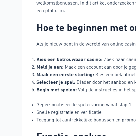
welkomstbonussen. In dit artikel onderzoeken w
een platform.
Hoe te beginnen met o
Als je nieuw bent in de wereld van online casin
Kies een betrouwbaar casino:
Zoek naar casin
Meld je aan:
Maak een account aan door je gegeve
Maak een eerste storting:
Kies een betaalmeth
Selecteer je spel:
Blader door het aanbod en ki
Begin met spelen:
Volg de instructies in het s
Gepersonaliseerde spelervaring vanaf stap 1
Snelle registratie en verificatie
Toegang tot aantrekkelijke bonussen en promo