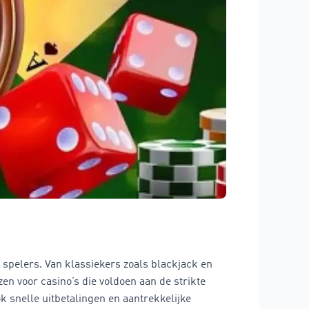
 spelers. Van klassiekers zoals blackjack en
ezen voor casino’s die voldoen aan de strikte
ok snelle uitbetalingen en aantrekkelijke