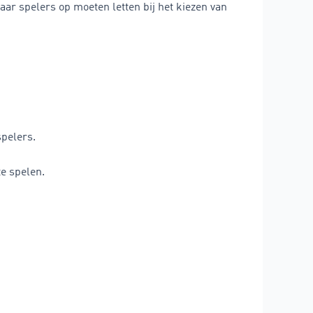
aar spelers op moeten letten bij het kiezen van
spelers.
te spelen.