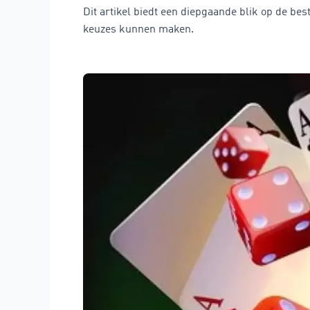
Dit artikel biedt een diepgaande blik op de best
keuzes kunnen maken.