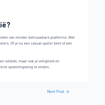
ië?
cheiden van minder betrouwbare platforms. Met
elers. Of je nu een casual speler bent of een
ten voldoet, maar ook je veiligheid en
fecte speelomgeving te vinden.
Next Post
→