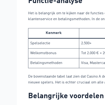
Functie-analyse
Het is belangrijk om te kijken naar de functies
klantenservice en betalingsmethoden. In de ond
Kenmerk
Spelselectie
2.500+
Welkomstbonus
Tot 2.000 € + 
Betalingsmethoden
Visa, Masterca
De bovenstaande tabel laat zien dat Casino A 
nieuwe spelers. Het is echter cruciaal om alle 
Belangrijke voordelen 