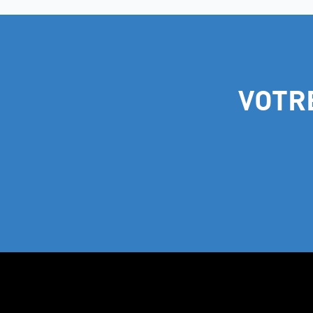
VOTRE