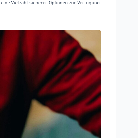
eine Vielzahl sicherer Optionen zur Verfügung