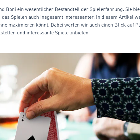
d Boni ein wesentlicher Bestandteil der Spielerfahrung. Sie bie
as Spielen auch insgesamt interessanter. In diesem Artikel w
nne maximieren könnt. Dabei werfen wir auch einen Blick auf P
stellen und interessante Spiele anbieten.