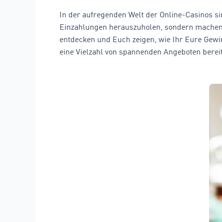
In der aufregenden Welt der Online-Casinos sin
Einzahlungen herauszuholen, sondern machen d
entdecken und Euch zeigen, wie Ihr Eure Gewi
eine Vielzahl von spannenden Angeboten bereit