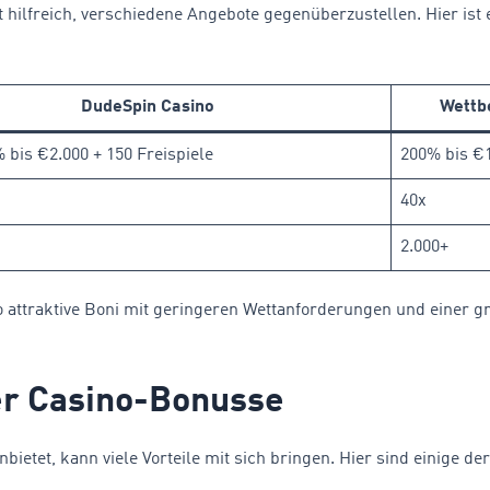
ft hilfreich, verschiedene Angebote gegenüberzustellen. Hier is
DudeSpin Casino
Wettb
 bis €2.000 + 150 Freispiele
200% bis €
40x
2.000+
no attraktive Boni mit geringeren Wettanforderungen und einer g
der Casino-Bonusse
bietet, kann viele Vorteile mit sich bringen. Hier sind einige 