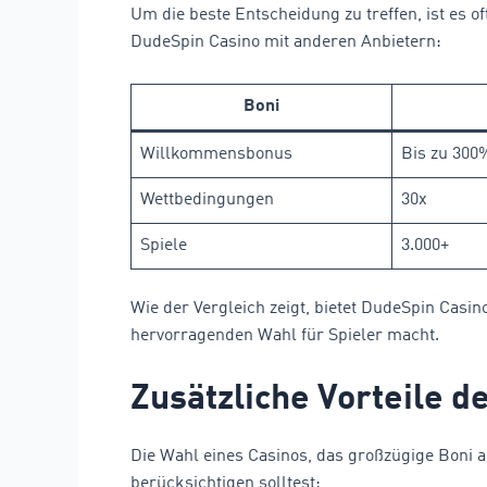
Um die beste Entscheidung zu treffen, ist es o
DudeSpin Casino mit anderen Anbietern:
Boni
Willkommensbonus
Bis zu 300%
Wettbedingungen
30x
Spiele
3.000+
Wie der Vergleich zeigt, bietet DudeSpin Casi
hervorragenden Wahl für Spieler macht.
Zusätzliche Vorteile 
Die Wahl eines Casinos, das großzügige Boni an
berücksichtigen solltest: