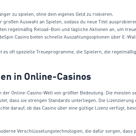
änger zu spielen, ohne dein eigenes Geld zu riskieren.
er großen Auswahl an Spielen, sodass du neue Titel ausprobiere
en regelmäßig Reload-Boni und tägliche Aktionen an, um treue
eSpin Casino bieten schnelle Auszahlungsoptionen über E-Wal
bt es oft spezielle Treueprogramme, die Spielern, die regelmäßi
uen in Online-Casinos
 in der Online-Casino-Welt von größter Bedeutung. Die meisten s
eutet, dass sie strengen Standards unterliegen. Die Lizenzierung
chte darauf, ob das Casino über eine gültige Lizenz verfügt, be
derne Verschlüsselungstechnologien, die dafür sorgen, dass p