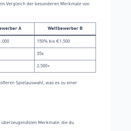
t ein Vergleich der besonderen Merkmale von
ewerber A
Wettbewerber B
1.000
150% bis €1.500
35x
2.500+
rößeren Spielauswahl, was es zu einer
der überzeugendsten Merkmale, die du