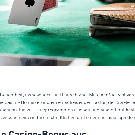
liebtheit, insbesondere in Deutschland. Mit einer Vielzahl von 
ie Casino-Bonusse sind ein entscheidender Faktor, der Spieler 
boni bis hin zu Treueprogrammen reichen und sind oft mit bes
d zwischen einem durchschnittlichen und einem herausragenden