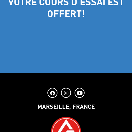
VOTRE COURS D’ESSAI EST
OFFERT!
MARSEILLE, FRANCE