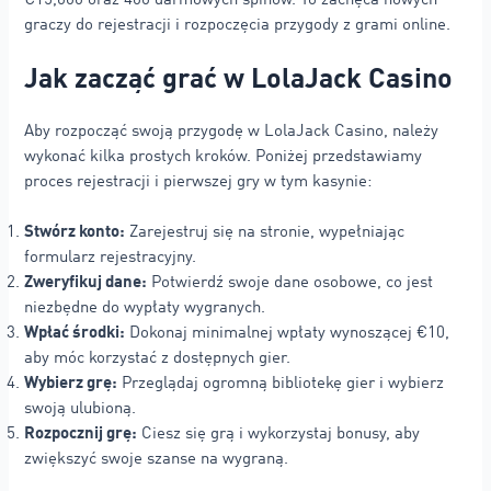
graczy do rejestracji i rozpoczęcia przygody z grami online.
Jak zacząć grać w LolaJack Casino
Aby rozpocząć swoją przygodę w LolaJack Casino, należy
wykonać kilka prostych kroków. Poniżej przedstawiamy
proces rejestracji i pierwszej gry w tym kasynie:
Stwórz konto:
Zarejestruj się na stronie, wypełniając
formularz rejestracyjny.
Zweryfikuj dane:
Potwierdź swoje dane osobowe, co jest
niezbędne do wypłaty wygranych.
Wpłać środki:
Dokonaj minimalnej wpłaty wynoszącej €10,
aby móc korzystać z dostępnych gier.
Wybierz grę:
Przeglądaj ogromną bibliotekę gier i wybierz
swoją ulubioną.
Rozpocznij grę:
Ciesz się grą i wykorzystaj bonusy, aby
zwiększyć swoje szanse na wygraną.