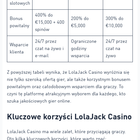
slotowych
400% do
Bonus
200% do
300% do
€15,000 + 400
powitalny
€5,000
€10,000
spinów
24/7 przez
Ograniczone
24/7 przez
Wsparcie
czat na żywo i
godziny
czat na
klienta
e-mail
wsparcia
żywo
Z powyższej tabeli wynika, że LolaJack Casino wyróżnia się
nie tylko szeroką ofertą gier, ale także korzystnym bonusem
powitalnym oraz całodobowym wsparciem dla graczy. To
czyni tę platformę atrakcyjnym wyborem dla każdego, kto
szuka jakościowych gier online.
Kluczowe korzyści LolaJack Casino
LolaJack Casino ma wiele zalet, które przyciągają graczy.
Oto kilka kluczowych korzyści, które warto znać: