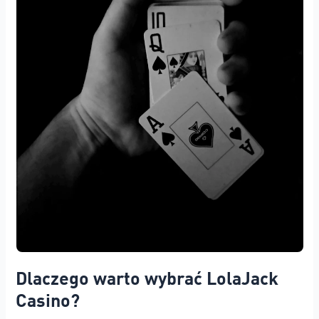
Dlaczego warto wybrać LolaJack
Casino?