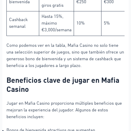
bienvenida
€250
€300
giros gratis
Hasta 15%,
Cashback
máximo
10%
5%
semanal
€3,000/semana
Como podemos ver en la tabla, Mafia Casino no solo tiene
una selección superior de juegos, sino que también ofrece un
generoso bono de bienvenida y un sistema de cashback que
beneficia a los jugadores a largo plazo.
Beneficios clave de jugar en Mafia
Casino
Jugar en Mafia Casino proporciona múltiples beneficios que
mejoran la experiencia del jugador. Algunos de estos
beneficios incluyen:
Bonos de bienvenida atractivos que aumentan