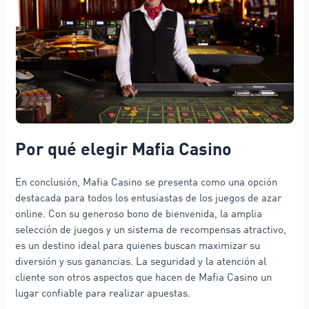
Por qué elegir Mafia Casino
En conclusión, Mafia Casino se presenta como una opción
destacada para todos los entusiastas de los juegos de azar
online. Con su generoso bono de bienvenida, la amplia
selección de juegos y un sistema de recompensas atractivo,
es un destino ideal para quienes buscan maximizar su
diversión y sus ganancias. La seguridad y la atención al
cliente son otros aspectos que hacen de Mafia Casino un
lugar confiable para realizar apuestas.