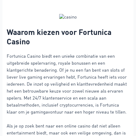
Waarom kiezen voor Fortunica
Casino
Fortunica Casino biedt een unieke combinatie van een
uitgebreide spelervaring, royale bonussen en een
klantgerichte benadering. Of je nu een fan bent van slots of
liever live gaming ervaringen hebt, Fortunica heeft iets voor
iedereen. De inzet op veiligheid en klanttevredenheid maakt
het een betrouwbare keuze voor zowel nieuwe als ervaren
spelers. Met 24/7 klantenservice en een scala aan
betaalmethoden, inclusief cryptocurrencies, is Fortunica
klaar om je gamingavontuur naar een hoger niveau te tillen.
Als je op zoek bent naar een online casino dat niet alleen
entertainment biedt, maar ook een veilige omgeving, dan is