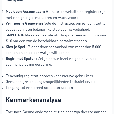
met spelen:
Maak een Account aan:
Ga naar de website en registreer je
met een geldig e-mailadres en wachtwoord.
Verifieer je Gegevens:
Volg de instructies om je identiteit te
bevestigen, een belangrijke stap voor je veiligheid.
Stort Geld:
Maak een eerste storting met een minimum van
€10 via een van de beschikbare betaalmethoden.
Kies je Spel:
Blader door het aanbod van meer dan 5.000
spellen en selecteer wat je wilt spelen.
Begin met Spelen:
Zet je eerste inzet en geniet van de
spannende gamingervaring.
Eenvoudig registratieproces voor nieuwe gebruikers.
Gemakkelijke betalingsmogelijkheden inclusief crypto.
Toegang tot een breed scala aan spellen.
Kenmerkenanalyse
Fortunica Casino onderscheidt zich door zijn diverse aanbod