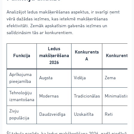
Analizējot ledus makšķerēšanas aspektus, ir svarīgi ņemt
vērā dažādas iezīmes, kas ietekmē makšķerēšanas
efektivitāti. Zemāk apskatīsim galvenās iezīmes un
salīdzināsim tās ar konkurentiem.
Ledus
Konkurents
Funkcija
makšķerēšana
Konkurents 
A
2026
Aprīkojuma
Augsta
Vidēja
Zema
pieejamība
Tehnoloģiju
Modernas
Tradicionālas
Minimalistiska
izmantošana
Zivju
Daudzveidīga
Uzskaitīta
Reti
populācija