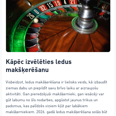
Kāpēc izvēlēties ledus
makšķerēšanu
Visbeidzot, ledus makšķerēšana ir lielisks veids, kā izbaudīt
ziemas dabu un piepildīt savu brīvo laiku ar aizraujošu
aktivitāti. Gan pieredzējuši makšķernieki, gan iesācēji var
gūt labumu no šīs nodarbes, apgūstot jaunus trikus un
padomus, kas palīdzēs viņiem kļūt par labākiem
makšķerniekiem. 2026. gadā ledus makšķerēšana solās būt