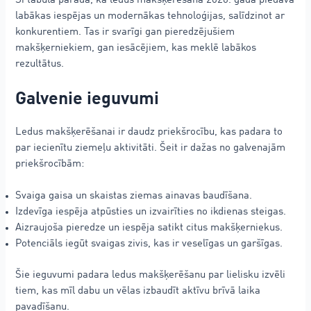
Šī tabula parāda, ka ledus makšķerēšana 2026. gadā piedāvā
labākas iespējas un modernākas tehnoloģijas, salīdzinot ar
konkurentiem. Tas ir svarīgi gan pieredzējušiem
makšķerniekiem, gan iesācējiem, kas meklē labākos
rezultātus.
Galvenie ieguvumi
Ledus makšķerēšanai ir daudz priekšrocību, kas padara to
par iecienītu ziemeļu aktivitāti. Šeit ir dažas no galvenajām
priekšrocībām:
Svaiga gaisa un skaistas ziemas ainavas baudīšana.
Izdevīga iespēja atpūsties un izvairīties no ikdienas steigas.
Aizraujoša pieredze un iespēja satikt citus makšķerniekus.
Potenciāls iegūt svaigas zivis, kas ir veselīgas un garšīgas.
Šie ieguvumi padara ledus makšķerēšanu par lielisku izvēli
tiem, kas mīl dabu un vēlas izbaudīt aktīvu brīvā laika
pavadīšanu.