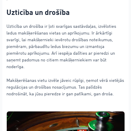
Uzticība un drošība
Uzticība un drošība ir ļoti svarīgas sastāvdaļas, izvēloties
ledus makšķerēšanas vietas un aprīkojumu. Ir ārkārtīgi
svarīgi, lai makšķernieki ievērotu drošības noteikumus,
piemēram, pārbaudītu ledus biezumu un izmantoja
piemērotu aprīkojumu. Arī iespēja dalīties ar pieredzi un
saņemt padomus no citiem makšķerniekiem var būt
noderīga.
Makšķerēšanas vietu izvēle jāveic rūpīgi, ņemot vērā vietējās
regulācijas un drošības nosacījumus. Tas palīdzēs
nodrošināt, ka jūsu pieredze ir gan patīkami, gan droša.