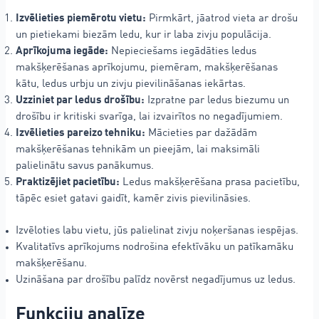
Izvēlieties piemērotu vietu:
Pirmkārt, jāatrod vieta ar drošu
un pietiekami biezām ledu, kur ir laba zivju populācija.
Aprīkojuma iegāde:
Nepieciešams iegādāties ledus
makšķerēšanas aprīkojumu, piemēram, makšķerēšanas
kātu, ledus urbju un zivju pievilināšanas iekārtas.
Uzziniet par ledus drošību:
Izpratne par ledus biezumu un
drošību ir kritiski svarīga, lai izvairītos no negadījumiem.
Izvēlieties pareizo tehniku:
Mācieties par dažādām
makšķerēšanas tehnikām un pieejām, lai maksimāli
palielinātu savus panākumus.
Praktizējiet pacietību:
Ledus makšķerēšana prasa pacietību,
tāpēc esiet gatavi gaidīt, kamēr zivis pievilināsies.
Izvēloties labu vietu, jūs palielinat zivju noķeršanas iespējas.
Kvalitatīvs aprīkojums nodrošina efektīvāku un patīkamāku
makšķerēšanu.
Uzināšana par drošību palīdz novērst negadījumus uz ledus.
Funkciju analīze