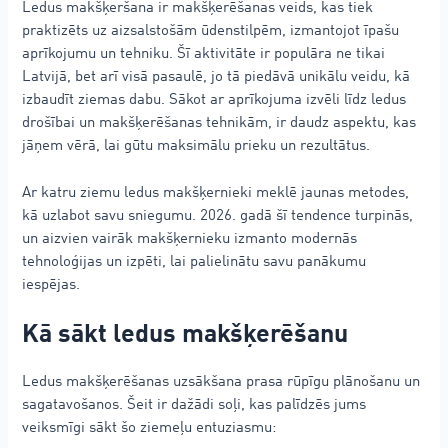
Ledus makšķeršana ir makšķerēšanas veids, kas tiek
praktizēts uz aizsalstošām ūdenstilpēm, izmantojot īpašu
aprīkojumu un tehniku. Šī aktivitāte ir populāra ne tikai
Latvijā, bet arī visā pasaulē, jo tā piedāvā unikālu veidu, kā
izbaudīt ziemas dabu. Sākot ar aprīkojuma izvēli līdz ledus
drošībai un makšķerēšanas tehnikām, ir daudz aspektu, kas
jāņem vērā, lai gūtu maksimālu prieku un rezultātus.
Ar katru ziemu ledus makšķernieki meklē jaunas metodes,
kā uzlabot savu sniegumu. 2026. gadā šī tendence turpinās,
un aizvien vairāk makšķernieku izmanto modernās
tehnoloģijas un izpēti, lai palielinātu savu panākumu
iespējas.
Kā sākt ledus makšķerēšanu
Ledus makšķerēšanas uzsākšana prasa rūpīgu plānošanu un
sagatavošanos. Šeit ir dažādi soļi, kas palīdzēs jums
veiksmīgi sākt šo ziemeļu entuziasmu: