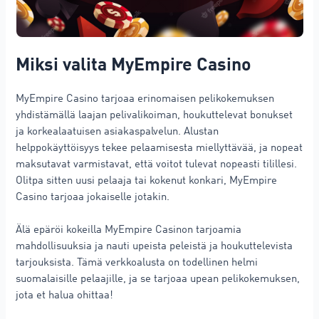
Miksi valita MyEmpire Casino
MyEmpire Casino tarjoaa erinomaisen pelikokemuksen
yhdistämällä laajan pelivalikoiman, houkuttelevat bonukset
ja korkealaatuisen asiakaspalvelun. Alustan
helppokäyttöisyys tekee pelaamisesta miellyttävää, ja nopeat
maksutavat varmistavat, että voitot tulevat nopeasti tilillesi.
Olitpa sitten uusi pelaaja tai kokenut konkari, MyEmpire
Casino tarjoaa jokaiselle jotakin.
Älä epäröi kokeilla MyEmpire Casinon tarjoamia
mahdollisuuksia ja nauti upeista peleistä ja houkuttelevista
tarjouksista. Tämä verkkoalusta on todellinen helmi
suomalaisille pelaajille, ja se tarjoaa upean pelikokemuksen,
jota et halua ohittaa!