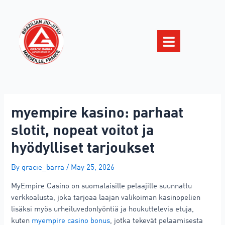
myempire kasino: parhaat
slotit, nopeat voitot ja
hyödylliset tarjoukset
By
gracie_barra
/
May 25, 2026
MyEmpire Casino on suomalaisille pelaajille suunnattu
verkkoalusta, joka tarjoaa laajan valikoiman kasinopelien
lisäksi myös urheiluvedonlyöntiä ja houkuttelevia etuja,
kuten
myempire casino bonus
, jotka tekevät pelaamisesta