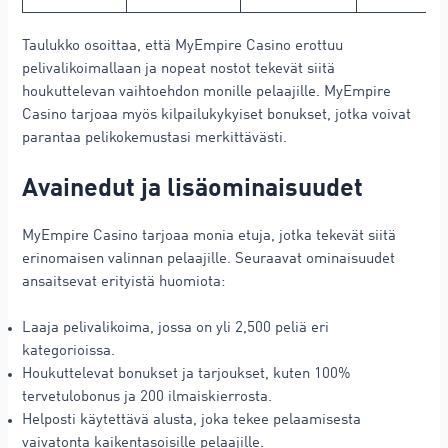
Taulukko osoittaa, että MyEmpire Casino erottuu
pelivalikoimallaan ja nopeat nostot tekevät siitä
houkuttelevan vaihtoehdon monille pelaajille. MyEmpire
Casino tarjoaa myös kilpailukykyiset bonukset, jotka voivat
parantaa pelikokemustasi merkittävästi.
Avainedut ja lisäominaisuudet
MyEmpire Casino tarjoaa monia etuja, jotka tekevät siitä
erinomaisen valinnan pelaajille. Seuraavat ominaisuudet
ansaitsevat erityistä huomiota:
Laaja pelivalikoima, jossa on yli 2,500 peliä eri
kategorioissa.
Houkuttelevat bonukset ja tarjoukset, kuten 100%
tervetulobonus ja 200 ilmaiskierrosta.
Helposti käytettävä alusta, joka tekee pelaamisesta
vaivatonta kaikentasoisille pelaajille.