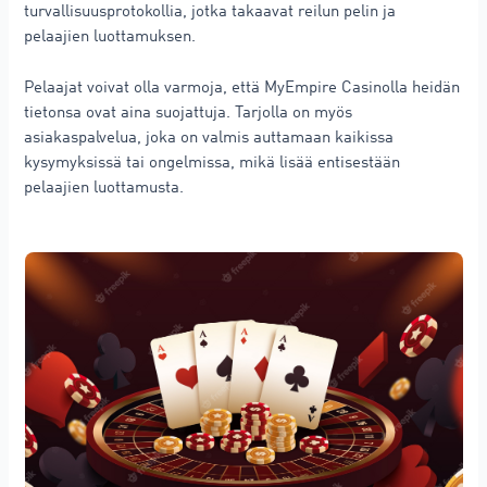
turvallisuusprotokollia, jotka takaavat reilun pelin ja
pelaajien luottamuksen.
Pelaajat voivat olla varmoja, että MyEmpire Casinolla heidän
tietonsa ovat aina suojattuja. Tarjolla on myös
asiakaspalvelua, joka on valmis auttamaan kaikissa
kysymyksissä tai ongelmissa, mikä lisää entisestään
pelaajien luottamusta.