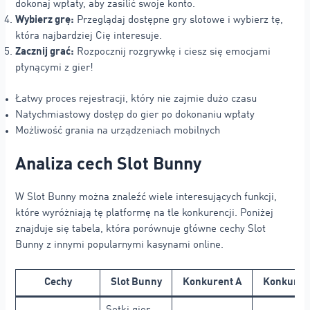
dokonaj wpłaty, aby zasilić swoje konto.
Wybierz grę:
Przeglądaj dostępne gry slotowe i wybierz tę,
która najbardziej Cię interesuje.
Zacznij grać:
Rozpocznij rozgrywkę i ciesz się emocjami
płynącymi z gier!
Łatwy proces rejestracji, który nie zajmie dużo czasu
Natychmiastowy dostęp do gier po dokonaniu wpłaty
Możliwość grania na urządzeniach mobilnych
Analiza cech Slot Bunny
W Slot Bunny można znaleźć wiele interesujących funkcji,
które wyróżniają tę platformę na tle konkurencji. Poniżej
znajduje się tabela, która porównuje główne cechy Slot
Bunny z innymi popularnymi kasynami online.
Cechy
Slot Bunny
Konkurent A
Konkuren