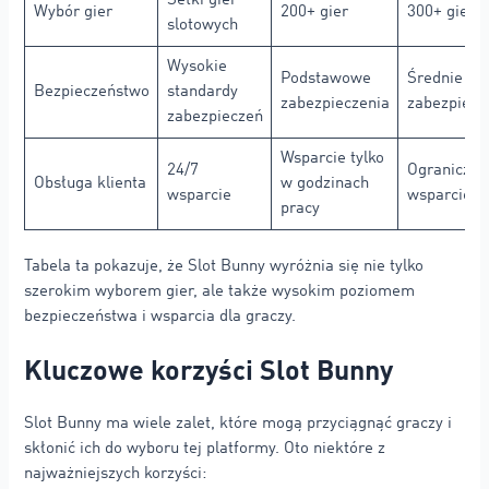
Setki gier
Wybór gier
200+ gier
300+ gier
slotowych
Wysokie
Podstawowe
Średnie
Bezpieczeństwo
standardy
zabezpieczenia
zabezpiecz
zabezpieczeń
Wsparcie tylko
24/7
Ograniczon
Obsługa klienta
w godzinach
wsparcie
wsparcie
pracy
Tabela ta pokazuje, że Slot Bunny wyróżnia się nie tylko
szerokim wyborem gier, ale także wysokim poziomem
bezpieczeństwa i wsparcia dla graczy.
Kluczowe korzyści Slot Bunny
Slot Bunny ma wiele zalet, które mogą przyciągnąć graczy i
skłonić ich do wyboru tej platformy. Oto niektóre z
najważniejszych korzyści: