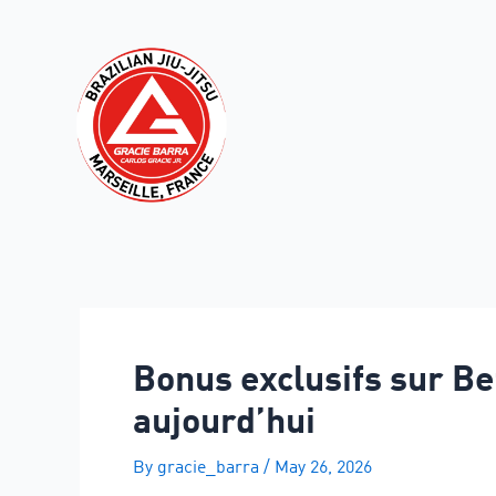
Bonus exclusifs sur B
aujourd’hui
By
gracie_barra
/
May 26, 2026