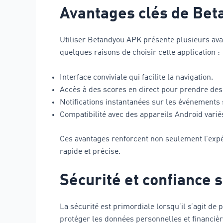
Avantages clés de Bet
Utiliser Betandyou APK présente plusieurs avan
quelques raisons de choisir cette application :
Interface conviviale qui facilite la navigation.
Accès à des scores en direct pour prendre des 
Notifications instantanées sur les événements s
Compatibilité avec des appareils Android varié
Ces avantages renforcent non seulement l’expé
rapide et précise.
Sécurité et confiance 
La sécurité est primordiale lorsqu’il s’agit de 
protéger les données personnelles et financièr