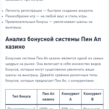
Легкость регистрации — быстрое создание аккаунта.
Разнообразие игр — на любой вкус и стиль игры.
Привлекательные бонусы — увеличивают шансы на
выигрыш.
Анализ бонусной системы Пин Ап
казино
Бонусная система Пин Ап казино является одной из самых
щедрых на рынке. Она включает в себя множество видов
бонусов, которые могут существенно увеличить ваши
шансы на выигрыш. Давайте сравним различные типы
бонусов, которые предлагает Пин Ап, с конкурентами.
Пин Ап
Конкурент
Конкурент
Тип бонуса
казино
A
B