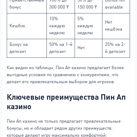
Приветственный
100% до
50% до
Bonus not
бонус
300 000 ₸
150 000 ₸
available
10%
5%
Нет
Кешбэк
каждую
каждую
кешбэка
неделю
неделю
Бонус на
50% на 1-й
25% на 2-
Нет
депозит
депозит
й депозит
Как видно из таблицы, Пин Ап казино предлагает более
выгодные условия по сравнению с конкурентами, что
делает его привлекательным выбором для игроков.
Ключевые преимущества Пин Ап
казино
Пин Ап казино не только предлагает привлекательные
бонусы, но и обладает рядом других преимуществ,
которые делают игру максимально комфортной: