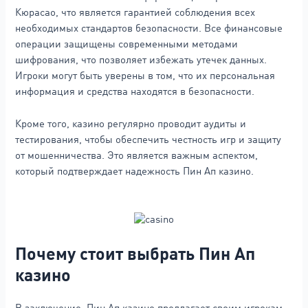
Кюрасао, что является гарантией соблюдения всех
необходимых стандартов безопасности. Все финансовые
операции защищены современными методами
шифрования, что позволяет избежать утечек данных.
Игроки могут быть уверены в том, что их персональная
информация и средства находятся в безопасности.
Кроме того, казино регулярно проводит аудиты и
тестирования, чтобы обеспечить честность игр и защиту
от мошенничества. Это является важным аспектом,
который подтверждает надежность Пин Ап казино.
Почему стоит выбрать Пин Ап
казино