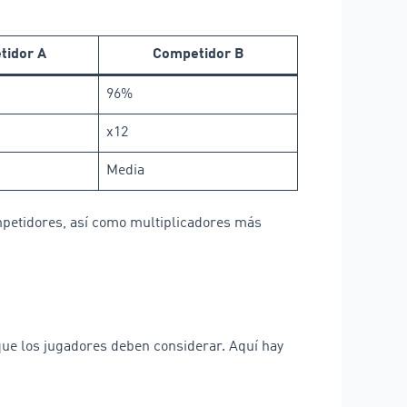
tidor A
Competidor B
96%
x12
Media
petidores, así como multiplicadores más
que los jugadores deben considerar. Aquí hay