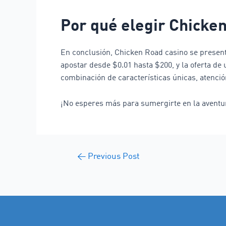
Por qué elegir Chicke
En conclusión, Chicken Road casino se presenta
apostar desde $0.01 hasta $200, y la oferta d
combinación de características únicas, atenció
¡No esperes más para sumergirte en la aventur
←
Previous Post