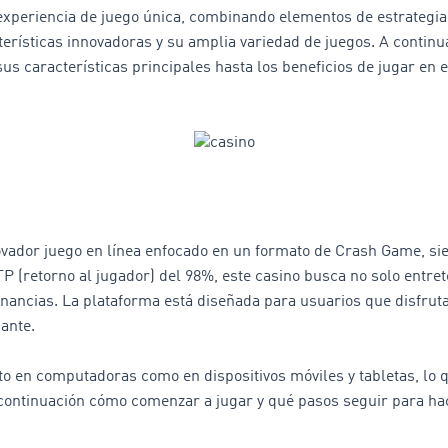
experiencia de juego única, combinando elementos de estrategia
erísticas innovadoras y su amplia variedad de juegos. A contin
 características principales hasta los beneficios de jugar en es
vador juego en línea enfocado en un formato de Crash Game, sie
P (retorno al jugador) del 98%, este casino busca no solo entre
ancias. La plataforma está diseñada para usuarios que disfrutan
ante.
 en computadoras como en dispositivos móviles y tabletas, lo q
continuación cómo comenzar a jugar y qué pasos seguir para hac