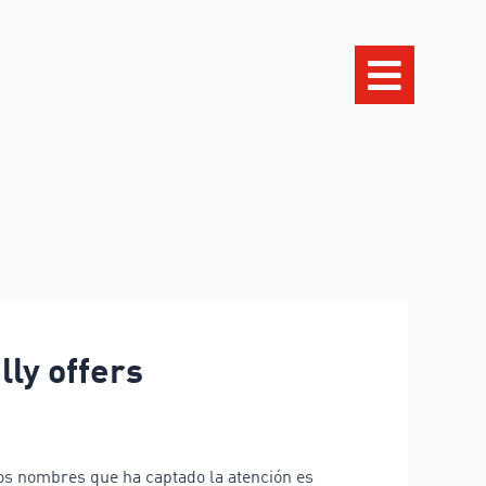
lly offers
los nombres que ha captado la atención es