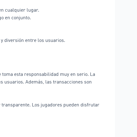
en cualquier lugar.
go en conjunto.
y diversión entre los usuarios.
e toma esta responsabilidad muy en serio. La
sus usuarios. Además, las transacciones son
 y transparente. Los jugadores pueden disfrutar