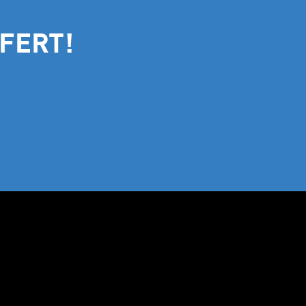
FFERT!