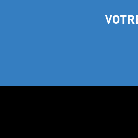
VOTRE