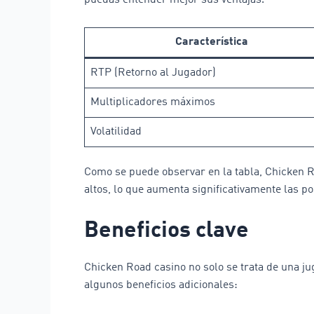
puedas entender mejor sus ventajas.
Característica
RTP (Retorno al Jugador)
Multiplicadores máximos
Volatilidad
Como se puede observar en la tabla, Chicken 
altos, lo que aumenta significativamente las po
Beneficios clave
Chicken Road casino no solo se trata de una ju
algunos beneficios adicionales: