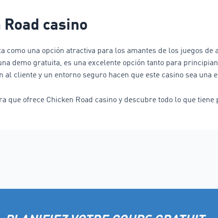
n Road casino
 como una opción atractiva para los amantes de los juegos de aza
e una demo gratuita, es una excelente opción tanto para princip
n al cliente y un entorno seguro hacen que este casino sea una e
a que ofrece Chicken Road casino y descubre todo lo que tiene p