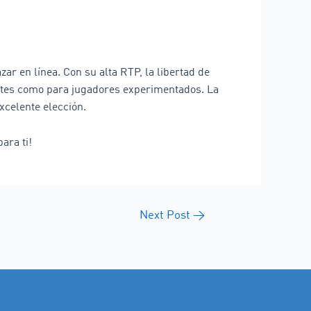
r en línea. Con su alta RTP, la libertad de
iantes como para jugadores experimentados. La
xcelente elección.
ara ti!
Next Post
→