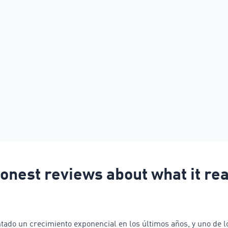
onest reviews about what it rea
tado un crecimiento exponencial en los últimos años, y uno de 