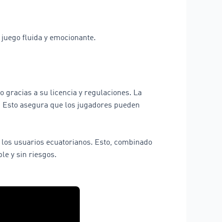
juego fluida y emocionante.
 gracias a su licencia y regulaciones. La
s. Esto asegura que los jugadores pueden
 los usuarios ecuatorianos. Esto, combinado
le y sin riesgos.