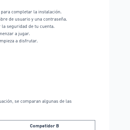
 para completar la instalación.
bre de usuario y una contraseña.
 la seguridad de tu cuenta.
menzar a jugar.
mpieza a disfrutar.
uación, se comparan algunas de las
Competidor B