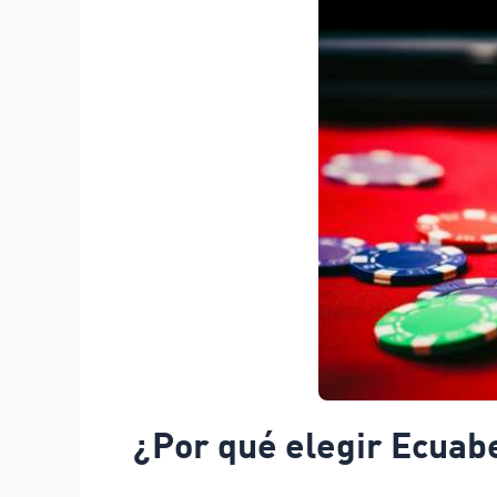
¿Por qué elegir Ecuab