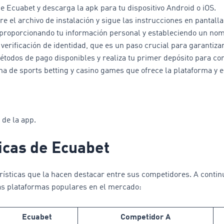
l de Ecuabet y descarga la apk para tu dispositivo Android o iOS.
 el archivo de instalación y sigue las instrucciones en pantalla
 proporcionando tu información personal y estableciendo un nom
erificación de identidad, que es un paso crucial para garantizar
todos de pago disponibles y realiza tu primer depósito para co
 de sports betting y casino games que ofrece la plataforma y e
de la app.
ticas de Ecuabet
ísticas que la hacen destacar entre sus competidores. A contin
ras plataformas populares en el mercado:
Ecuabet
Competidor A