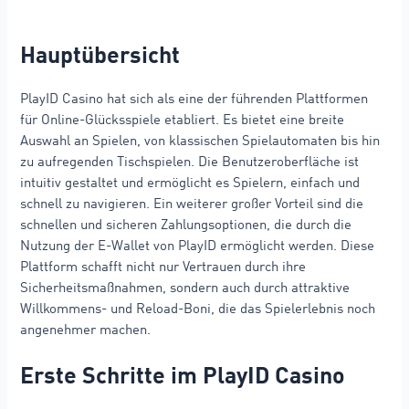
Hauptübersicht
PlayID Casino hat sich als eine der führenden Plattformen
für Online-Glücksspiele etabliert. Es bietet eine breite
Auswahl an Spielen, von klassischen Spielautomaten bis hin
zu aufregenden Tischspielen. Die Benutzeroberfläche ist
intuitiv gestaltet und ermöglicht es Spielern, einfach und
schnell zu navigieren. Ein weiterer großer Vorteil sind die
schnellen und sicheren Zahlungsoptionen, die durch die
Nutzung der E-Wallet von PlayID ermöglicht werden. Diese
Plattform schafft nicht nur Vertrauen durch ihre
Sicherheitsmaßnahmen, sondern auch durch attraktive
Willkommens- und Reload-Boni, die das Spielerlebnis noch
angenehmer machen.
Erste Schritte im PlayID Casino