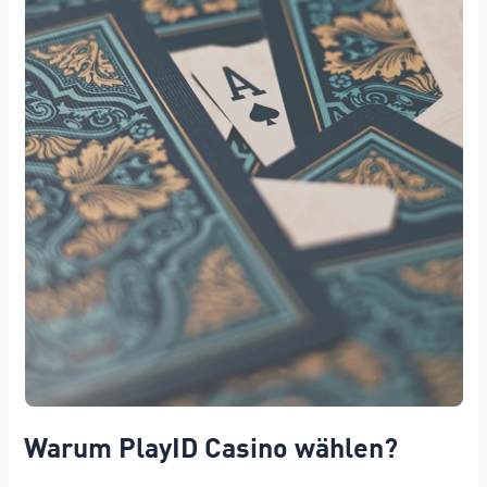
Warum PlayID Casino wählen?