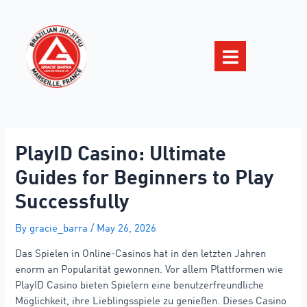
PlayID Casino: Ultimate
Guides for Beginners to Play
Successfully
By
gracie_barra
/
May 26, 2026
Das Spielen in Online-Casinos hat in den letzten Jahren
enorm an Popularität gewonnen. Vor allem Plattformen wie
PlayID Casino bieten Spielern eine benutzerfreundliche
Möglichkeit, ihre Lieblingsspiele zu genießen. Dieses Casino