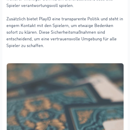
Spieler verantwortungsvoll spielen.
Zusätzlich bietet PlayID eine transparente Politik und steht in
engem Kontakt mit den Spielern, um etwaige Bedenken
sofort zu klären. Diese Sicherheitsmaßnahmen sind
entscheidend, um eine vertrauensvolle Umgebung für alle
Spieler zu schaffen.