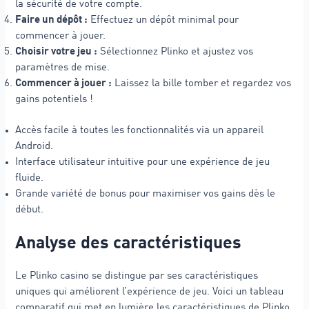
la sécurité de votre compte.
Faire un dépôt :
Effectuez un dépôt minimal pour
commencer à jouer.
Choisir votre jeu :
Sélectionnez Plinko et ajustez vos
paramètres de mise.
Commencer à jouer :
Laissez la bille tomber et regardez vos
gains potentiels !
Accès facile à toutes les fonctionnalités via un appareil
Android.
Interface utilisateur intuitive pour une expérience de jeu
fluide.
Grande variété de bonus pour maximiser vos gains dès le
début.
Analyse des caractéristiques
Le Plinko casino se distingue par ses caractéristiques
uniques qui améliorent l’expérience de jeu. Voici un tableau
comparatif qui met en lumière les caractéristiques de Plinko