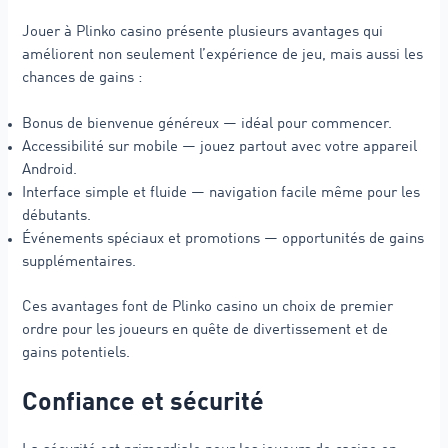
Jouer à Plinko casino présente plusieurs avantages qui
améliorent non seulement l’expérience de jeu, mais aussi les
chances de gains :
Bonus de bienvenue généreux — idéal pour commencer.
Accessibilité sur mobile — jouez partout avec votre appareil
Android.
Interface simple et fluide — navigation facile même pour les
débutants.
Événements spéciaux et promotions — opportunités de gains
supplémentaires.
Ces avantages font de Plinko casino un choix de premier
ordre pour les joueurs en quête de divertissement et de
gains potentiels.
Confiance et sécurité