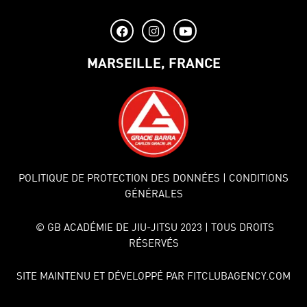
MARSEILLE, FRANCE
POLITIQUE DE PROTECTION DES DONNÉES
| CONDITIONS
GÉNÉRALES
© GB ACADÉMIE DE JIU-JITSU 2023 | TOUS DROITS
RÉSERVÉS
SITE MAINTENU ET DÉVELOPPÉ PAR FITCLUBAGENCY.COM