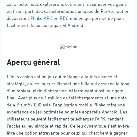
cet article, nous explorerons comment maximiser vos gains
en tirant parti des caractéristiques uniques de Plinko, tout en
découvrant
Plinko APK en RDC
dédiée qui permet de jouer
facilement depuis un appareil Android.
Aperçu général
Plinko casino est un jeu qui mélange à la fois chance et
stratégie, où les joueurs lâchent une bille qui descend le long
d’un tableau plein d’obstacles, déterminant ainsi leur gain
final. Avec plus de 1 million de téléchargements et une note
de 4,9 sur 57 000 avis, l’application mobile Plinko offre une
expérience de jeu optimisée pour les appareils Android. Les
utilisateurs peuvent facilement télécharger l’APK, rendant
l’accès au jeu simple et rapide. Ce jeu dynamique s’est avéré
être une option attrayante pour ceux qui cherchent à gagner