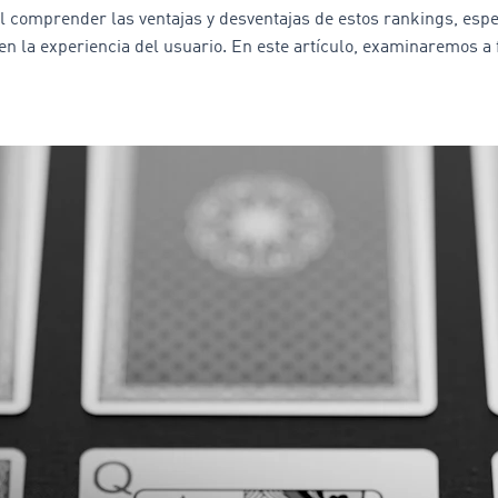
 comprender las ventajas y desventajas de estos rankings, esp
 en la experiencia del usuario. En este artículo, examinaremos a 