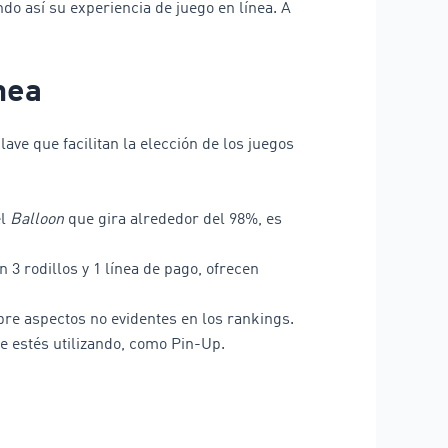
o así su experiencia de juego en línea. A
nea
ve que facilitan la elección de los juegos
el
Balloon
que gira alrededor del 98%, es
n 3 rodillos y 1 línea de pago, ofrecen
re aspectos no evidentes en los rankings.
e estés utilizando, como Pin-Up.