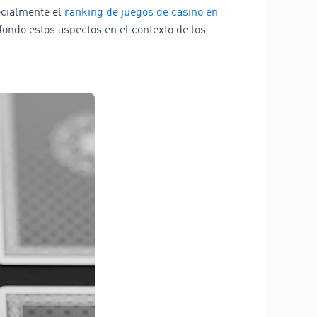
ecialmente el
ranking de juegos de casino en
fondo estos aspectos en el contexto de los