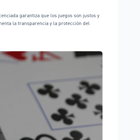
cenciada garantiza que los juegos son justos y
enta la transparencia y la protección del