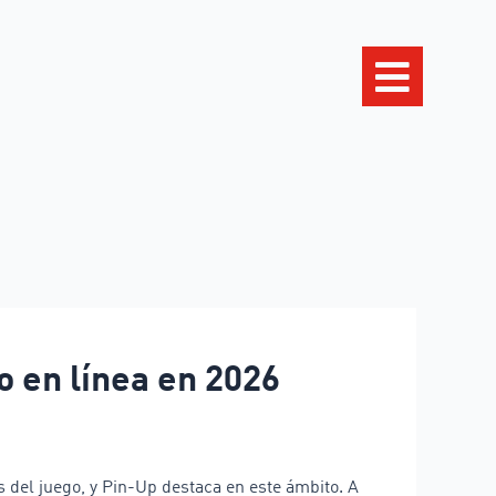
o en línea en 2026
 del juego, y Pin-Up destaca en este ámbito. A