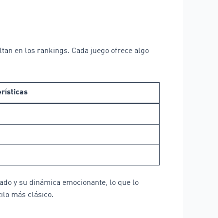
altan en los rankings. Cada juego ofrece algo
rísticas
ado y su dinámica emocionante, lo que lo
ilo más clásico.