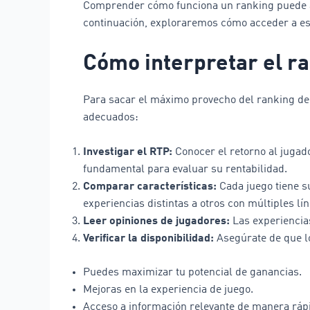
Comprender cómo funciona un ranking puede ayu
continuación, exploraremos cómo acceder a est
Cómo interpretar el ra
Para sacar el máximo provecho del ranking de j
adecuados:
Investigar el RTP:
Conocer el retorno al jugad
fundamental para evaluar su rentabilidad.
Comparar características:
Cada juego tiene 
experiencias distintas a otros con múltiples lí
Leer opiniones de jugadores:
Las experiencias
Verificar la disponibilidad:
Asegúrate de que lo
Puedes maximizar tu potencial de ganancias.
Mejoras en la experiencia de juego.
Acceso a información relevante de manera ráp