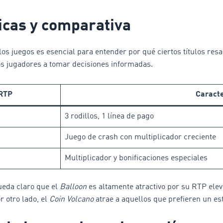
ticas y comparativa
 los juegos es esencial para entender por qué ciertos títulos res
los jugadores a tomar decisiones informadas.
RTP
Caracte
3 rodillos, 1 línea de pago
Juego de crash con multiplicador creciente
Multiplicador y bonificaciones especiales
queda claro que el
Balloon
es altamente atractivo por su RTP elev
r otro lado, el
Coin Volcano
atrae a aquellos que prefieren un est