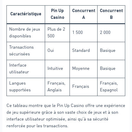
Pin Up
Concurrent
Concurrent
Caractéristique
Casino
A
B
Nombre de jeux
Plus de 2
1 500
2 000
disponibles
500
Transactions
Oui
Standard
Basique
sécurisées
Interface
Intuitive
Moyenne
Basique
utilisateur
Langues
Français,
Français,
Français
supportées
Anglais
Espagnol
Ce tableau montre que le Pin Up Casino offre une expérience
de jeu supérieure grâce à son vaste choix de jeux et à son
interface utilisateur optimisée, ainsi qu’à sa sécurité
renforcée pour les transactions.