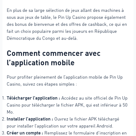
En plus de sa large sélection de jeux allant des machines à
sous aux jeux de table, le Pin Up Casino propose également
des bonus de bienvenue et des offres de cashback, ce qui en
fait un choix populaire parmi les joueurs en République
Démocratique du Congo et au-delà.
Comment commencer avec
l’application mobile
Pour profiter pleinement de l’application mobile de Pin Up
Casino, suivez ces étapes simples :
Télécharger l’application :
Accédez au site officiel de Pin Up
Casino pour télécharger le fichier APK, qui est inférieur à 50
Mo.
Installer l’application :
Ouvrez le fichier APK téléchargé
pour installer l’application sur votre appareil Android.
Créer un compte :
Remplissez le formulaire d’inscription en