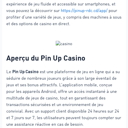
expérience de jeu fluide et accessible sur smartphones, et
vous pouvez la découvrir sur
https://pinup-rdc.cd/app/
pour
profiter d’une variété de jeux, y compris des machines à sous
et des options de casino en direct.
Aperçu du Pin Up Casino
Le
Pin Up Casino
est une plateforme de jeu en ligne qui a su
séduire de nombreux joueurs grâce à son large éventail de
jeux et ses bonus attractifs. L’application mobile, conçue
pour les appareils Android, offre un accès instantané à une
multitude de jeux de casino, tout en garantissant des
transactions sécurisées et un environnement de jeu
convivial. Avec un support client disponible 24 heures sur 24
et 7 jours sur 7, les utilisateurs peuvent toujours compter sur
une assistance réactive en cas de besoin.