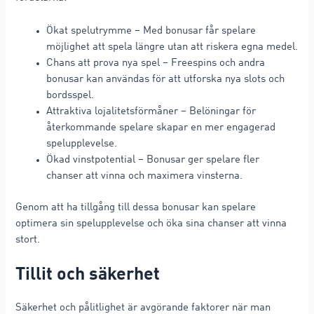
Ökat spelutrymme – Med bonusar får spelare
möjlighet att spela längre utan att riskera egna medel.
Chans att prova nya spel – Freespins och andra
bonusar kan användas för att utforska nya slots och
bordsspel.
Attraktiva lojalitetsförmåner – Belöningar för
återkommande spelare skapar en mer engagerad
spelupplevelse.
Ökad vinstpotential – Bonusar ger spelare fler
chanser att vinna och maximera vinsterna.
Genom att ha tillgång till dessa bonusar kan spelare
optimera sin spelupplevelse och öka sina chanser att vinna
stort.
Tillit och säkerhet
Säkerhet och pålitlighet är avgörande faktorer när man