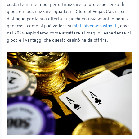
costantemente modi per ottimizzare la loro esperienza di
gioco e massimizzare i guadagni. Slots of Vegas Casino si
distingue per la sua offerta di giochi entusiasmanti e bonus
generosi, come si può vedere su
slotsofvegascasino.it
, dove
nel 2026 esploriamo come sfruttare al meglio l’esperienza di
gioco e i vantaggi che questo casinò ha da offrire.