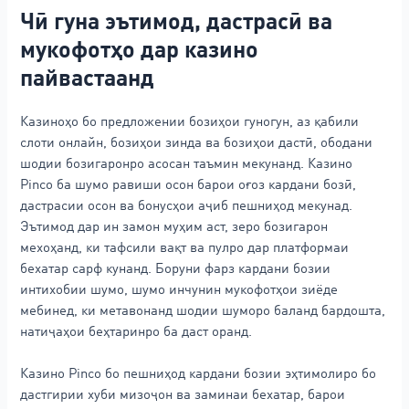
Чӣ гуна эътимод, дастрасӣ ва
мукофотҳо дар казино
пайвастаанд
Казиноҳо бо предложении бозиҳои гуногун, аз қабили
слоти онлайн, бозиҳои зинда ва бозиҳои дастӣ, ободани
шодии бозигаронро асосан таъмин мекунанд. Казино
Pinco ба шумо равиши осон барои оғоз кардани бозӣ,
дастрасии осон ва бонусҳои аҷиб пешниҳод мекунад.
Эътимод дар ин замон муҳим аст, зеро бозигарон
мехоҳанд, ки тафсили вақт ва пулро дар платформаи
бехатар сарф кунанд. Боруни фарз кардани бозии
интихобии шумо, шумо инчунин мукофотҳои зиёде
мебинед, ки метавонанд шодии шуморо баланд бардошта,
натиҷаҳои беҳтаринро ба даст оранд.
Казино Pinco бо пешниҳод кардани бозии эҳтимолиро бо
дастгирии хуби мизоҷон ва заминаи бехатар, барои