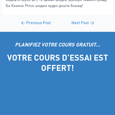
хидмати шумо аст, то ҳамаи шодии шуморо таъмин кунад.
Ба Казино Pinco шодии худро дошта бошед!
←
Previous Post
Next Post
→
PLANIFIEZ VOTRE COURS GRATUIT...
VOTRE COURS D’ESSAI EST
OFFERT!