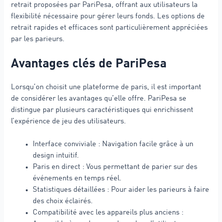
retrait proposées par PariPesa, offrant aux utilisateurs la
flexibilité nécessaire pour gérer leurs fonds. Les options de
retrait rapides et efficaces sont particulièrement appréciées
par les parieurs.
Avantages clés de PariPesa
Lorsqu’on choisit une plateforme de paris, il est important
de considérer les avantages qu’elle offre. PariPesa se
distingue par plusieurs caractéristiques qui enrichissent
l’expérience de jeu des utilisateurs.
Interface conviviale : Navigation facile grâce à un
design intuitif.
Paris en direct : Vous permettant de parier sur des
événements en temps réel.
Statistiques détaillées : Pour aider les parieurs à faire
des choix éclairés.
Compatibilité avec les appareils plus anciens :