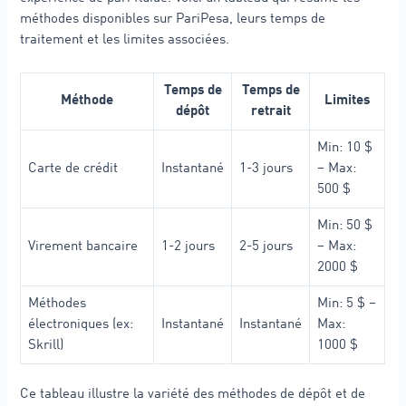
méthodes disponibles sur PariPesa, leurs temps de
traitement et les limites associées.
Temps de
Temps de
Méthode
Limites
dépôt
retrait
Min: 10 $
Carte de crédit
Instantané
1-3 jours
– Max:
500 $
Min: 50 $
Virement bancaire
1-2 jours
2-5 jours
– Max:
2000 $
Méthodes
Min: 5 $ –
électroniques (ex:
Instantané
Instantané
Max:
Skrill)
1000 $
Ce tableau illustre la variété des méthodes de dépôt et de