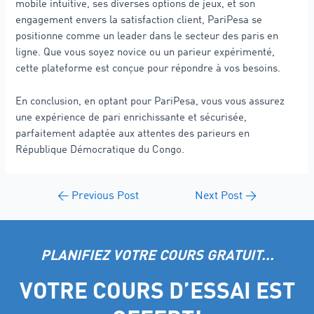
mobile intuitive, ses diverses options de jeux, et son
engagement envers la satisfaction client, PariPesa se
positionne comme un leader dans le secteur des paris en
ligne. Que vous soyez novice ou un parieur expérimenté,
cette plateforme est conçue pour répondre à vos besoins.
En conclusion, en optant pour PariPesa, vous vous assurez
une expérience de pari enrichissante et sécurisée,
parfaitement adaptée aux attentes des parieurs en
République Démocratique du Congo.
←
Previous Post
Next Post
→
PLANIFIEZ VOTRE COURS GRATUIT...
VOTRE COURS D’ESSAI EST