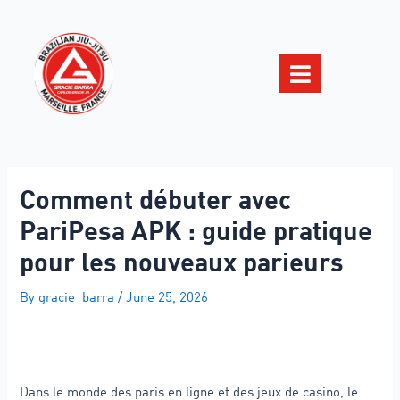
Comment débuter avec
PariPesa APK : guide pratique
pour les nouveaux parieurs
By
gracie_barra
/
June 25, 2026
Dans le monde des paris en ligne et des jeux de casino, le