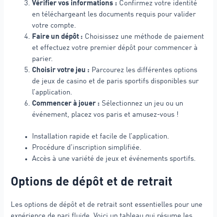
Vérifier vos informations :
Confirmez votre identité
en téléchargeant les documents requis pour valider
votre compte.
Faire un dépôt :
Choisissez une méthode de paiement
et effectuez votre premier dépôt pour commencer à
parier.
Choisir votre jeu :
Parcourez les différentes options
de jeux de casino et de paris sportifs disponibles sur
l’application.
Commencer à jouer :
Sélectionnez un jeu ou un
événement, placez vos paris et amusez-vous !
Installation rapide et facile de l’application.
Procédure d’inscription simplifiée.
Accès à une variété de jeux et événements sportifs.
Options de dépôt et de retrait
Les options de dépôt et de retrait sont essentielles pour une
expérience de pari fluide. Voici un tableau qui résume les