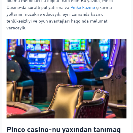
ödəmə metodları ilə diqqəti cəlb edir. Bu yazıda, Pinco
Casino-da sürətli pul yatırma və
Pinko kazino
çıxarma
yollarını müzakirə edəcəyik, eyni zamanda kazino
təhlükəsizliyi və oyun avantajları haqqında məlumat
verəcəyik.
Pinco casino-nu yaxından tanımaq