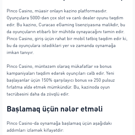
Pinco Casino, müasir onlayn kazino platformasıdır.
Oyunçulara 5000-dən çox slot və canlı dealer oyunu təqdim
edir. Bu kazino, Curacao eGaming lisenziyasına malikdir, bu
da oyunçuların etibarlı bir mühitdə oynayacağını təmin edir.
Pinco Casino, giriş üçün rahat bir mobil tətbiq təqdim edir ki,
bu da oyunçulara istədikləri yer və zamanda oynamağa
imkan tanıyır.
Pinco Casino, müntəzəm olaraq mükafatlar və bonus
kampaniyaları təqdim edərək oyunçıları cəlb edir. Yeni
başlayanlar üçün 150% qarşılayıcı bonus və 250 pulsuz
fırlatma əldə etmək mümkündür. Bu, kazinoda oyun
təcrübəsini daha da zövqlü edir.
Başlamaq üçün nələr etməli
Pinco Casino-da oynamağa başlamaq üçün aşağıdakı
addımları izləmək kifayətdir: