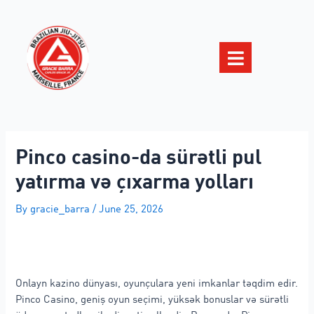
Pinco casino-da sürətli pul
yatırma və çıxarma yolları
By
gracie_barra
/
June 25, 2026
Onlayn kazino dünyası, oyunçulara yeni imkanlar təqdim edir.
Pinco Casino, geniş oyun seçimi, yüksək bonuslar və sürətli