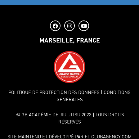
MARSEILLE, FRANCE
POLITIQUE DE PROTECTION DES DONNÉES
| CONDITIONS
GÉNÉRALES
© GB ACADÉMIE DE JIU-JITSU 2023 | TOUS DROITS
RÉSERVÉS
SITE MAINTENU ET DÉVELOPPÉ PAR FITCLUBAGENCY.COM