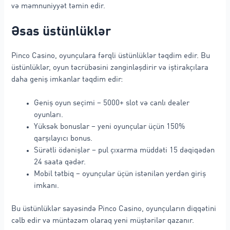
və məmnuniyyət təmin edir.
Əsas üstünlüklər
Pinco Casino, oyunçulara fərqli üstünlüklər təqdim edir. Bu
üstünlüklər, oyun təcrübəsini zənginləşdirir və iştirakçılara
daha geniş imkanlar təqdim edir:
Geniş oyun seçimi – 5000+ slot və canlı dealer
oyunları.
Yüksək bonuslar – yeni oyunçular üçün 150%
qarşılayıcı bonus.
Sürətli ödənişlər – pul çıxarma müddəti 15 dəqiqədən
24 saata qədər.
Mobil tətbiq – oyunçular üçün istənilən yerdən giriş
imkanı.
Bu üstünlüklər sayəsində Pinco Casino, oyunçuların diqqətini
cəlb edir və müntəzəm olaraq yeni müştərilər qazanır.