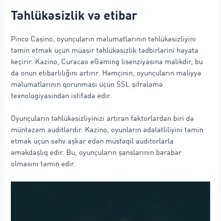
Təhlükəsizlik və etibar
Pinco Casino, oyunçuların məlumatlarının təhlükəsizliyini
təmin etmək üçün müasir təhlükəsizlik tədbirlərini həyata
keçirir. Kazino, Curacao eGaming lisenziyasına malikdir, bu
da onun etibarlılığını artırır. Həmçinin, oyunçuların maliyyə
məlumatlarının qorunması üçün SSL şifrələmə
texnologiyasından istifadə edir.
Oyunçuların təhlükəsizliyinizi artıran faktorlardan biri də
müntəzəm auditlərdir. Kazino, oyunların ədalətliliyini təmin
etmək üçün səhv aşkar edən müstəqil auditorlarla
əməkdaşlıq edir. Bu, oyunçuların şanslarının bərabər
olmasını təmin edir.