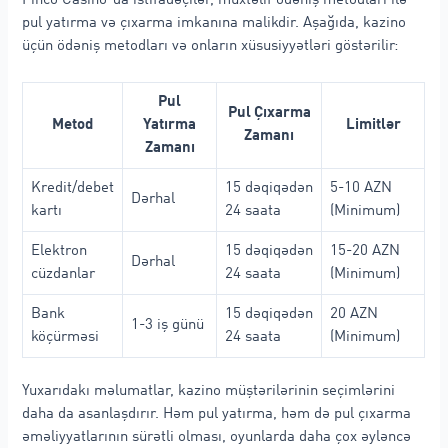
Pinco Casino-da istifadəçilər, müxtəlif ödəniş metodları ilə
pul yatırma və çıxarma imkanına malikdir. Aşağıda, kazino
üçün ödəniş metodları və onların xüsusiyyətləri göstərilir:
Pul
Pul Çıxarma
Metod
Yatırma
Limitlər
Zamanı
Zamanı
Kredit/debet
15 dəqiqədən
5-10 AZN
Dərhal
kartı
24 saata
(Minimum)
Elektron
15 dəqiqədən
15-20 AZN
Dərhal
cüzdanlar
24 saata
(Minimum)
Bank
15 dəqiqədən
20 AZN
1-3 iş günü
köçürməsi
24 saata
(Minimum)
Yuxarıdakı məlumatlar, kazino müştərilərinin seçimlərini
daha da asanlaşdırır. Həm pul yatırma, həm də pul çıxarma
əməliyyatlarının sürətli olması, oyunlarda daha çox əyləncə