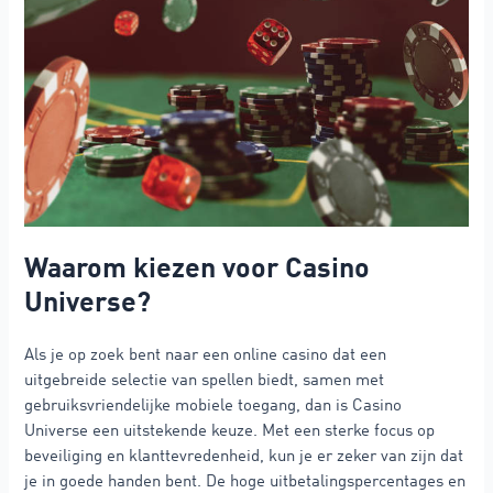
Waarom kiezen voor Casino
Universe?
Als je op zoek bent naar een online casino dat een
uitgebreide selectie van spellen biedt, samen met
gebruiksvriendelijke mobiele toegang, dan is Casino
Universe een uitstekende keuze. Met een sterke focus op
beveiliging en klanttevredenheid, kun je er zeker van zijn dat
je in goede handen bent. De hoge uitbetalingspercentages en