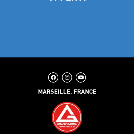
MARSEILLE, FRANCE