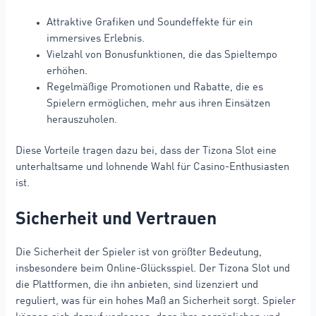
Attraktive Grafiken und Soundeffekte für ein
immersives Erlebnis.
Vielzahl von Bonusfunktionen, die das Spieltempo
erhöhen.
Regelmäßige Promotionen und Rabatte, die es
Spielern ermöglichen, mehr aus ihren Einsätzen
herauszuholen.
Diese Vorteile tragen dazu bei, dass der Tizona Slot eine
unterhaltsame und lohnende Wahl für Casino-Enthusiasten
ist.
Sicherheit und Vertrauen
Die Sicherheit der Spieler ist von größter Bedeutung,
insbesondere beim Online-Glücksspiel. Der Tizona Slot und
die Plattformen, die ihn anbieten, sind lizenziert und
reguliert, was für ein hohes Maß an Sicherheit sorgt. Spieler