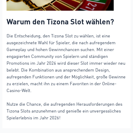
Warum den Tizona Slot wählen?
Die Entscheidung, den Tizona Slot zu wählen, ist eine
ausgezeichnete Wahl für Spieler, die nach aufregendem
Gameplay und hohen Gewinnchancen suchen. Mit einer
engagierten Community von Spielern und ständigen
Promotions im Jahr 2026 wird dieser Slot immer wieder neu
belebt. Die Kombination aus ansprechendem Design,
aufregenden Funktionen und der Möglichkeit, große Gewinne
zu erzielen, macht ihn zu einem Favoriten in der Online-
Casino-Welt.
Nutze die Chance, die aufregenden Herausforderungen des
Tizona Slots anzunehmen und genieße ein unvergessliches
Spielerlebnis im Jahr 2026!