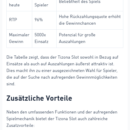
Beliebtheit des Spiels
heute
Spieler
Hohe Rückzahlungsquote erhöht
RTP
96%
die Gewinnchancen
Maximaler
5000x
Potenzial für große
Gewinn
Einsatz
Auszahlungen
Die Tabelle zeigt, dass der Tizona Slot sowohl in Bezug auf
Einsätze als auch auf Auszahlungen äußerst attraktiv ist.
Dies macht ihn zu einer ausgezeichneten Wahl für Spieler,
die auf der Suche nach aufregenden Gewinnmöglichkeiten
sind.
Zusätzliche Vorteile
Neben den umfassenden Funktionen und der aufregenden
Spielmechanik bietet der Tizona Slot auch zahlreiche
Zusatzvorteile: