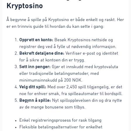
Kryptosino
Å begynne å spille på Kryptosino er både enkelt og raskt. Her
er en trinnvis guide til hvordan du kan sette i gang:
Opprett en konto:
Besøk Kryptosinos nettside og
registrer deg ved å fylle ut nødvendig informasjon.
Bekreft detaljene dine:
Verifiser e-post og identitet
for å sikre at kontoen din er trygg.
Sett inn penger:
Gjør et innskudd med kryptovaluta
eller tradisjonelle betalingsmetoder, med
minimumsinnskudd på 200 NOK.
Velg ditt spill:
Med over 2,450 spill tilgjengelig, er det
noe for enhver smak, fra spilleautomater til bordspill.
Begynn å spille:
Nyt spillopplevelsen din og dra nytte
av de mange bonusene som tilbys.
Enkel registreringsprosess for rask tilgang
Fleksible betalingsalternativer for enkelhet