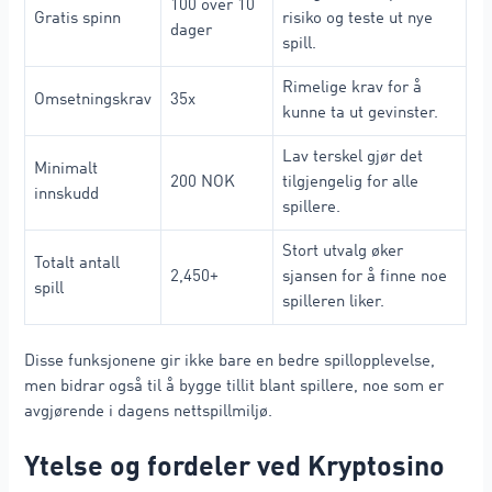
100 over 10
Gratis spinn
risiko og teste ut nye
dager
spill.
Rimelige krav for å
Omsetningskrav
35x
kunne ta ut gevinster.
Lav terskel gjør det
Minimalt
200 NOK
tilgjengelig for alle
innskudd
spillere.
Stort utvalg øker
Totalt antall
2,450+
sjansen for å finne noe
spill
spilleren liker.
Disse funksjonene gir ikke bare en bedre spillopplevelse,
men bidrar også til å bygge tillit blant spillere, noe som er
avgjørende i dagens nettspillmiljø.
Ytelse og fordeler ved Kryptosino