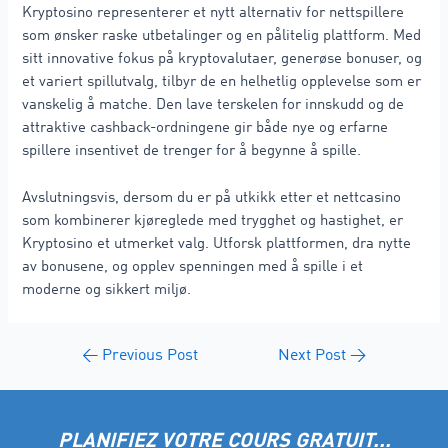
Kryptosino representerer et nytt alternativ for nettspillere
som ønsker raske utbetalinger og en pålitelig plattform. Med
sitt innovative fokus på kryptovalutaer, generøse bonuser, og
et variert spillutvalg, tilbyr de en helhetlig opplevelse som er
vanskelig å matche. Den lave terskelen for innskudd og de
attraktive cashback-ordningene gir både nye og erfarne
spillere insentivet de trenger for å begynne å spille.
Avslutningsvis, dersom du er på utkikk etter et nettcasino
som kombinerer kjøreglede med trygghet og hastighet, er
Kryptosino et utmerket valg. Utforsk plattformen, dra nytte
av bonusene, og opplev spenningen med å spille i et
moderne og sikkert miljø.
←
Previous Post
Next Post
→
PLANIFIEZ VOTRE COURS GRATUIT...