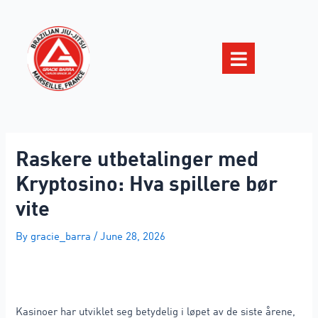
Raskere utbetalinger med
Kryptosino: Hva spillere bør
vite
By
gracie_barra
/
June 28, 2026
Kasinoer har utviklet seg betydelig i løpet av de siste årene,