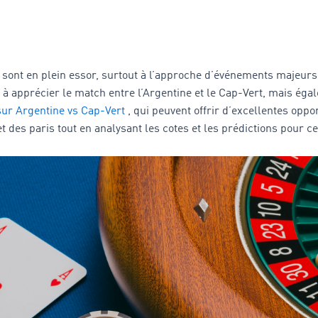
os sont en plein essor, surtout à l’approche d’événements maje
à apprécier le match entre l’Argentine et le Cap-Vert, mais éga
sur Argentine vs Cap-Vert
, qui peuvent offrir d’excellentes oppo
 des paris tout en analysant les cotes et les prédictions pour c