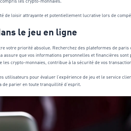
y compris les crypto-monnaies.
té de loisir attrayante et potentiellement lucrative lors de compé
ans le jeu en ligne
être votre priorité absolue. Recherchez des plateformes de paris q
 assure que vos informations personnelles et financières sont pr
 les crypto-monnaies, contribue à la sécurité de vos transactio
 utilisateurs pour évaluer l’expérience de jeu et le service clie
de parier en toute tranquillité d’esprit.