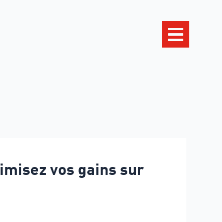
imisez vos gains sur