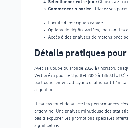
Sélectionner votre jeu :
Choisissez par
Commencer à parier :
Placez vos paris 
Facilité d’inscription rapide.
Options de dépôts variées, incluant les
Accès à des analyses de matchs précise
Détails pratiques pour
Avec la Coupe du Monde 2026 à l’horizon, chaqu
Vert prévu pour le 3 juillet 2026 à 18h00 (UTC
particulièrement attrayantes, affichant 1.16, t
argentine.
Il est essentiel de suivre les performances réc
argentine. Une analyse minutieuse des statisti
pas d’explorer les promotions spéciales offert
significative.