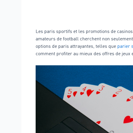
Les paris sportifs et les promotions de casin
amateurs de football cherchent non seulement 
options de paris attrayantes, telles que
parier 
comment profiter au mieux des offres de jeux et