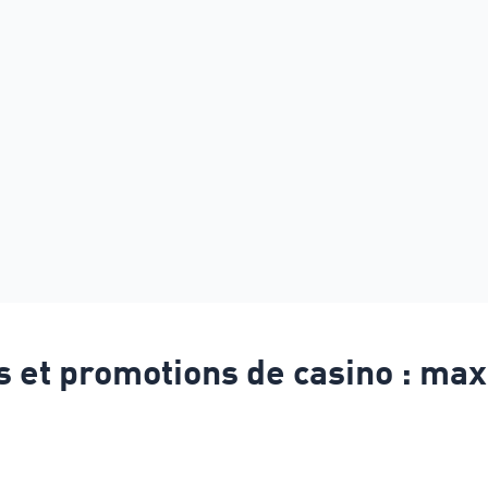
s et promotions de casino : max