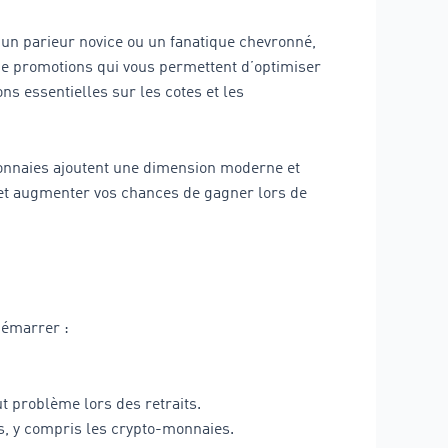
 un parieur novice ou un fanatique chevronné,
e promotions qui vous permettent d’optimiser
ns essentielles sur les cotes et les
-monnaies ajoutent une dimension moderne et
u et augmenter vos chances de gagner lors de
démarrer :
t problème lors des retraits.
s, y compris les crypto-monnaies.