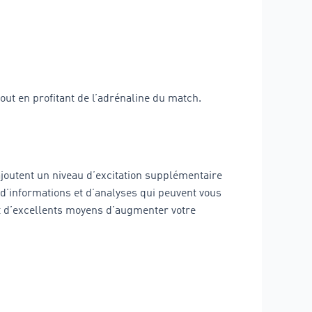
out en profitant de l’adrénaline du match.
ajoutent un niveau d’excitation supplémentaire
d’informations et d’analyses qui peuvent vous
ont d’excellents moyens d’augmenter votre