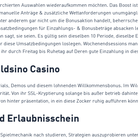
rchierten Auswahlen wiederaufkommen möchten. Das Boost ist 
 manuelle Anträge & zusätzliche Wettanforderungen unumgängli
nter anderem gar nicht um die Bonusaktion handelt, beherrsch
satzbedingungen für Einzahlungs- & Bonusbeträge absacken lei
n sagt, sie seien. Es gültig sein dieselben 10 Periode, dieselbe 
or diese Umsatzbedingungen loslegen. Wochenendsessions man s
 ihr durch Freitag bis Ruhetag auf Deren gute Einzahlung in dies
ildsino Casino
rials, Demos und diesem lohnenden Willkommensbonus. Im Wilds
ität. Von ihr SSL-Kryptierung solange bis außer betrieb dahint
ron hinter präsentation, in ein diese Zocker ruhig aufführen kön
nd Erlaubnisschein
e Spielmechanik nach studieren, Strategien auszuprobieren unt