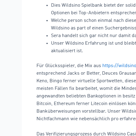
Dies Wildsino Spielbank bietet der sol
Optionen bei Top-Anbietern entspreche
Welche person schon einmal nach diese
Wildsino as part of einen Suchergebnis
Sera handelt sich gar nicht nur damit da
Unser Wildsino Erfahrung ist und blei
aktualisiert ist.
Für Glücksspieler, die Mix aus
https://wildsin
entsprechend Jacks or Better, Deuces Grausam
Keno, Bingo ferner virtuelle Sportwetten, dies
meisten Fällen fix bearbeitet, womit die Mind
angewandten beliebten Bankoptionen in besitz
Bitcoin, Ethereum ferner Litecoin einlösen kön
Banküberweisungen vorstellbar. Unser Wildsin
Nichtfachmann wie nebensächlich pro erfahre
Das Verifizierungsprozess durch Wildsino Casi