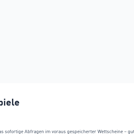
piele
sofortige Abfragen im voraus gespeicherter Wettscheine – gut, 