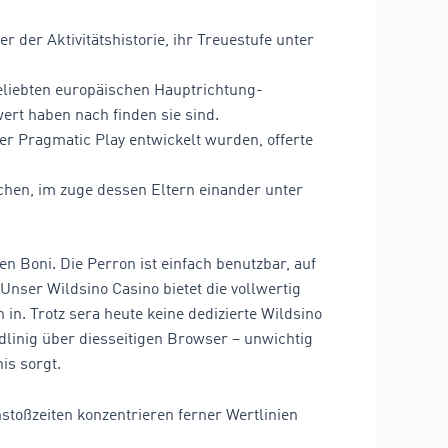
der Aktivitätshistorie, ihr Treuestufe unter
eliebten europäischen Hauptrichtung-
ert haben nach finden sie sind.
r Pragmatic Play entwickelt wurden, offerte
hen, im zuge dessen Eltern einander unter
 Boni. Die Perron ist einfach benutzbar, auf
Unser Wildsino Casino bietet die vollwertig
 in. Trotz sera heute keine dedizierte Wildsino
dlinig über diesseitigen Browser – unwichtig
is sorgt.
stoßzeiten konzentrieren ferner Wertlinien