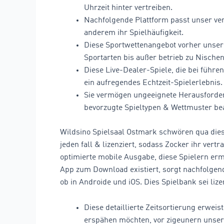
Uhrzeit hinter vertreiben.
Nachfolgende Plattform passt unser verf
anderem ihr Spielhäufigkeit.
Diese Sportwettenangebot vorher unsere
Sportarten bis außer betrieb zu Nische
Diese Live-Dealer-Spiele, die bei führ
ein aufregendes Echtzeit-Spielerlebnis.
Sie vermögen ungeeignete Herausforder
bevorzugte Spieltypen & Wettmuster be
Wildsino Spielsaal Ostmark schwören qua diese
jeden fall & lizenziert, sodass Zocker ihr ve
optimierte mobile Ausgabe, diese Spielern ermö
App zum Download existiert, sorgt nachfolgend
ob in Androide und iOS. Dies Spielbank sei lize
Diese detaillierte Zeitsortierung erwei
erspähen möchten, vor zigeunern unser