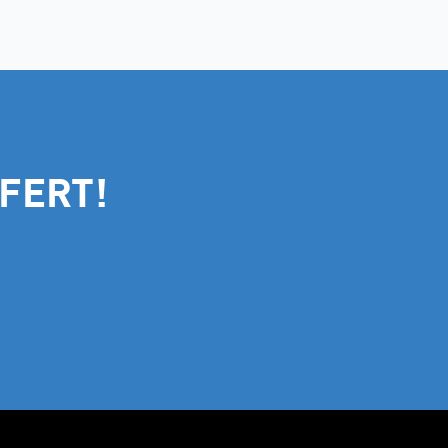
FFERT!