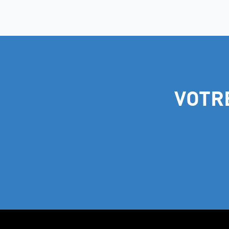
VOTRE