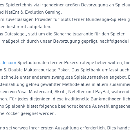
ides Spielerlebnis via irgendeiner großen Bevorzugung an Spiela
nd NetEnt & Evolution Gaming.
m zuverlässigen Provider für Slots ferner Bundesliga-Spielen 
sen bestimmt aufgefallen.
s Gütesiegel, statt um die Sicherheitsgarantie für den Spieler.
bt maßgeblich durch unser Bevorzugung geprägt, nachfolgende 
o.de.com
Spielautomaten ferner Pokerstrategie lieber wollen, bi
 & Double Maklercourtage Poker. Das Spielbank umfasst auch Sp
e schnelle unter anderem zwanglose Spielalternativen angebot. E
esteinzahlung getreu gewählter Methode alles in allem zusammen
 sein von Visa, Mastercard, Skrill, Neteller und PayPal, währe
nen. Für jedes diejenigen, diese traditionelle Bankmethoden lie
o Spielbank bietet folgende beeindruckende Auswahl angeschalt
ne Zocker geeignet werden.
no sei vorweg Ihrer ersten Auszahlung erforderlich. Dies hande