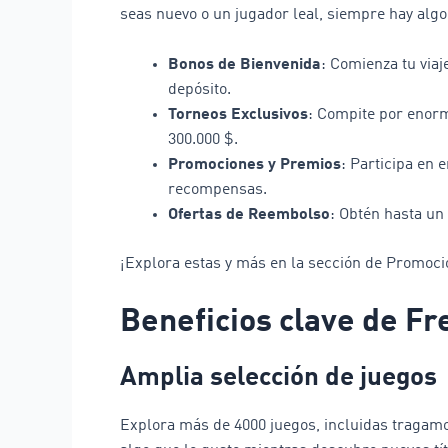
seas nuevo o un jugador leal, siempre hay al
Bonos de Bienvenida
: Comienza tu via
depósito.
Torneos Exclusivos
: Compite por enorm
300.000 $.
Promociones y Premios
: Participa en
recompensas.
Ofertas de Reembolso
: Obtén hasta un
¡Explora estas y más en la sección de Promoc
Beneficios clave de Fr
Amplia selección de juegos
Explora más de 4000 juegos, incluidas tragamo