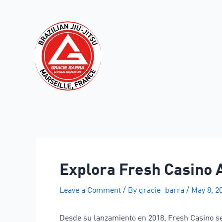
Explora Fresh Casino 
Leave a Comment
/ By
gracie_barra
/
May 8, 2
Desde su lanzamiento en 2018, Fresh Casino se