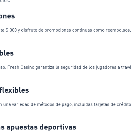
ulos.
ones
ta $ 300 y disfrute de promociones continuas como reembolsos,
ables
ao, Fresh Casino garantiza la seguridad de los jugadores a trav
flexibles
n una variedad de métodos de pago, incluidas tarjetas de crédito
as apuestas deportivas