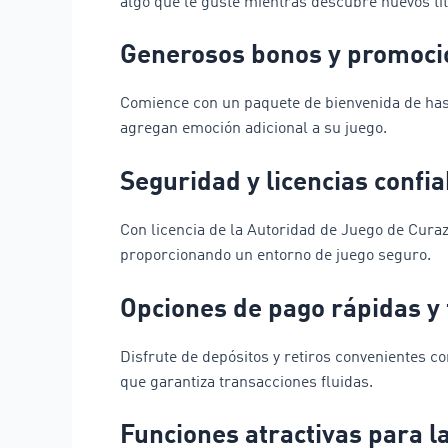
algo que le guste mientras descubre nuevos tít
Generosos bonos y promoci
Comience con un paquete de bienvenida de has
agregan emoción adicional a su juego.
Seguridad y licencias confi
Con licencia de la Autoridad de Juego de Curaz
proporcionando un entorno de juego seguro.
Opciones de pago rápidas y 
Disfrute de depósitos y retiros convenientes co
que garantiza transacciones fluidas.
Funciones atractivas para l