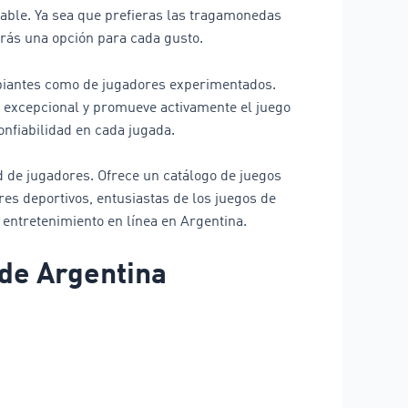
able. Ya sea que prefieras las tragamonedas
arás una opción para cada gusto.
cipiantes como de jugadores experimentados.
e excepcional y promueve activamente el juego
nfiabilidad en cada jugada.
 de jugadores. Ofrece un catálogo de juegos
res deportivos, entusiastas de los juegos de
 entretenimiento en línea en Argentina.
 de Argentina