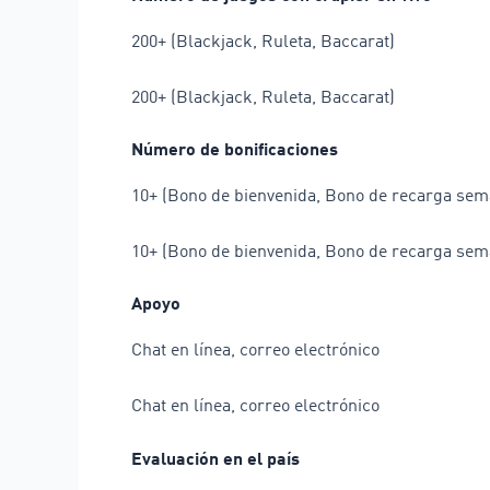
200+ (Blackjack, Ruleta, Baccarat)
200+ (Blackjack, Ruleta, Baccarat)
Número de bonificaciones
10+ (Bono de bienvenida, Bono de recarga sem
10+ (Bono de bienvenida, Bono de recarga sem
Apoyo
Chat en línea, correo electrónico
Chat en línea, correo electrónico
Evaluación en el país