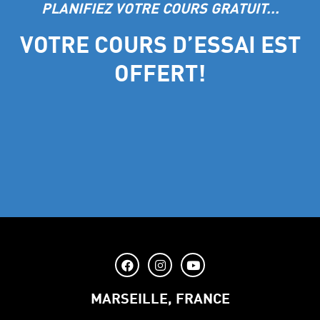
PLANIFIEZ VOTRE COURS GRATUIT...
VOTRE COURS D’ESSAI EST
OFFERT!
MARSEILLE, FRANCE