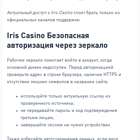
Актуальный доступ к Iris Casino
стоит брать только из
официальных каналов поддержки.
Iris Casino Безопасная
авторизация через зеркало
Рабочее зеркало помогает войти в аккаунт, когда
основной домен недоступен. Перед авторизацией
проверьте адрес в строке браузера, наличие HTTPS и
отсутствие лишних символов в названии сайта.
используйте только актуальную ссылку из
проверенного источника;
не передавайте пароль и код подтверждения
третьим лицам;
завершайте сессию на чужих устройствах.
Также избегайте автосохранения данных, если вход