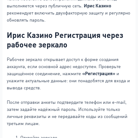
выполняется через публичную сеть.
Ирис Казино
рекомендует включить двухфакторную защиту и регулярно
обновлять пароль.
Ирис Казино Регистрация через
рабочее зеркало
Рабочее зеркало открывает доступ к форме создания
аккаунта, если основной адрес недоступен. Проверьте
защищённое соединение, нажмите
«Регистрация»
и
укажите актуальные данные: они понадобятся для входа и
вывода средств.
После отправки анкеты подтвердите телефон или e-mail,
затем задайте надёжный пароль. Используйте только
личные реквизиты и не передавайте коды из сообщений
третьим лицам.
Откройте зеркало.