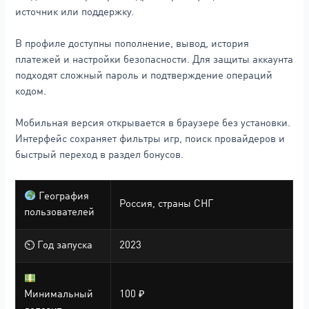
источник или поддержку.
В профиле доступны пополнение, вывод, история
платежей и настройки безопасности. Для защиты аккаунта
подходят сложный пароль и подтверждение операций
кодом.
Мобильная версия открывается в браузере без установки.
Интерфейс сохраняет фильтры игр, поиск провайдеров и
быстрый переход в раздел бонусов.
География
Россия, страны СНГ
пользователей
⏲ Год запуска
2023
Минимальный
100 ₽