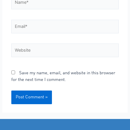
Save my name, email, and website in this browser
for the next time I comment.