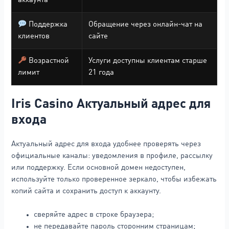
Поддержка
Обращение через онлайн-чат на
клиентов
сайте
Возрастной
Услуги доступны клиентам старше
лимит
21 года
Iris Casino Актуальный адрес для
входа
Актуальный адрес для входа удобнее проверять через
официальные каналы: уведомления в профиле, рассылку
или поддержку. Если основной домен недоступен,
используйте только проверенное зеркало, чтобы избежать
копий сайта и сохранить доступ к аккаунту.
сверяйте адрес в строке браузера;
не передавайте пароль сторонним страницам;