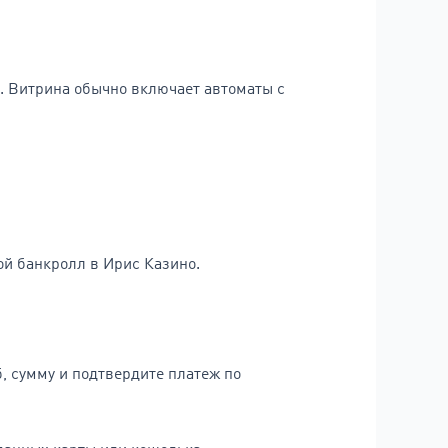
м. Витрина обычно включает автоматы с
ой банкролл в Ирис Казино.
, сумму и подтвердите платеж по