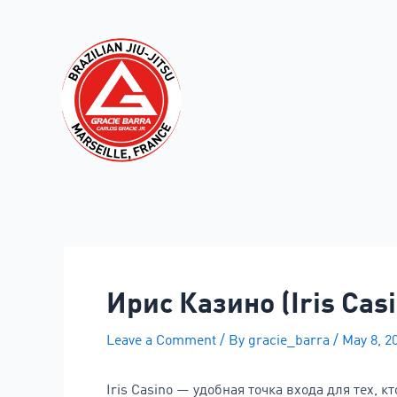
Ирис Казино (Iris Cas
Leave a Comment
/ By
gracie_barra
/
May 8, 2
Iris Casino — удобная точка входа для тех, 