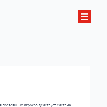
Для постоянных игроков действует система