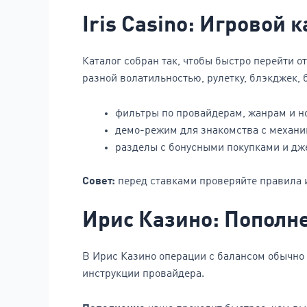
Iris Casino: Игровой 
Каталог собран так, чтобы быстро перейти о
разной волатильностью, рулетку, блэкджек,
фильтры по провайдерам, жанрам и н
демо-режим для знакомства с механи
разделы с бонусными покупками и дж
Совет:
перед ставками проверяйте правила и
Ирис Казино: Пополн
В Ирис Казино операции с балансом обычно 
инструкции провайдера.