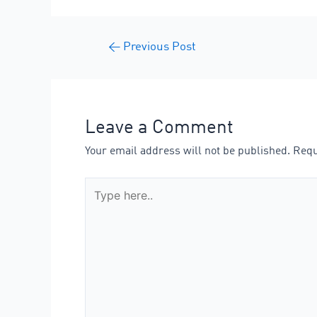
←
Previous Post
Leave a Comment
Your email address will not be published.
Requ