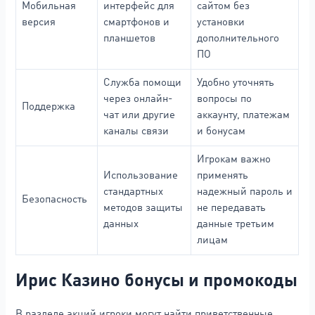
Мобильная
интерфейс для
сайтом без
версия
смартфонов и
установки
планшетов
дополнительного
ПО
Служба помощи
Удобно уточнять
через онлайн-
вопросы по
Поддержка
чат или другие
аккаунту, платежам
каналы связи
и бонусам
Игрокам важно
Использование
применять
стандартных
надежный пароль и
Безопасность
методов защиты
не передавать
данных
данные третьим
лицам
Ирис Казино бонусы и промокоды
В разделе акций игроки могут найти приветственные