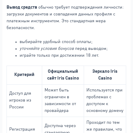
Вывод средств
обычно требует подтверждения личности:
загрузки документов и совпадения данных профиля с
платежным инструментом. Это стандартная мера
безопасности.
выбирайте удобный способ оплаты;
уточняйте условия бонусов
перед выводом;
играйте только при достижении 18 лет.
Официальный
Зеркало Iris
Критерий
сайт Iris Casino
Casino
Может быть
Используется при
Доступ для
ограничен в
проблемах с
игроков из
зависимости от
доступом к
России
провайдера
основному домену
Проходит по тем
Доступна через
Регистрация
же правилам, что
стандартную