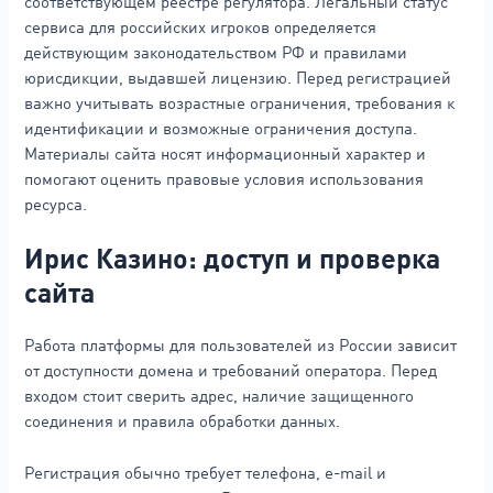
соответствующем реестре регулятора. Легальный статус
сервиса для российских игроков определяется
действующим законодательством РФ и правилами
юрисдикции, выдавшей лицензию. Перед регистрацией
важно учитывать возрастные ограничения, требования к
идентификации и возможные ограничения доступа.
Материалы сайта носят информационный характер и
помогают оценить правовые условия использования
ресурса.
Ирис Казино: доступ и проверка
сайта
Работа платформы для пользователей из России зависит
от доступности домена и требований оператора. Перед
входом стоит сверить адрес, наличие защищенного
соединения и правила обработки данных.
Регистрация обычно требует телефона, e-mail и