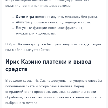
могут выбирать автоматы по провайдеру, тематике,
волатильности и наличию деморежима.
Демо-игра
помогает изучить механику без риска.
Фильтры
упрощают поиск подходящего слота.
Бонусные функции включают фриспины,
множители и джекпоты.
В Ирис Казино доступны быстрый запуск игр и адаптация
под мобильные устройства.
Ирис Казино платежи и вывод
средств
В разделе кассы Iris Casino доступны популярные способы
пополнения счета и оформления выплат. Перед
операцией стоит проверить лимиты, комиссии и сроки
обработки, так как они могут отличаться в зависимости от
выбранного метода.