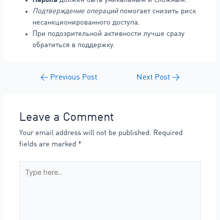
Подтверждение операций
помогает снизить риск
несанкционированного доступа.
При подозрительной активности лучше сразу
обратиться в поддержку.
←
Previous Post
Next Post
→
Leave a Comment
Your email address will not be published.
Required
fields are marked
*