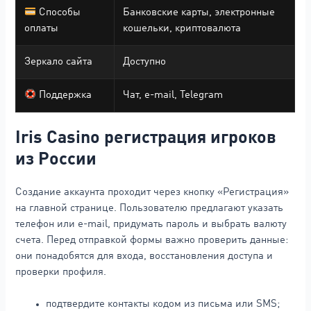
Способы
Банковские карты, электронные
оплаты
кошельки, криптовалюта
Зеркало сайта
Доступно
Поддержка
Чат, e-mail, Telegram
Iris Casino регистрация игроков
из России
Создание аккаунта проходит через кнопку «Регистрация»
на главной странице. Пользователю предлагают указать
телефон или e-mail, придумать пароль и выбрать валюту
счета. Перед отправкой формы важно проверить данные:
они понадобятся для входа, восстановления доступа и
проверки профиля.
подтвердите контакты кодом из письма или SMS;