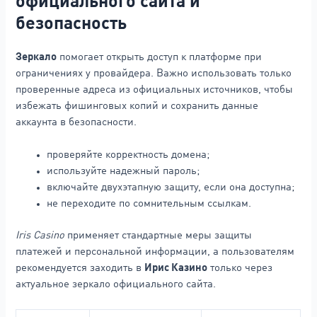
официального сайта и
безопасность
Зеркало
помогает открыть доступ к платформе при
ограничениях у провайдера. Важно использовать только
проверенные адреса из официальных источников, чтобы
избежать фишинговых копий и сохранить данные
аккаунта в безопасности.
проверяйте корректность домена;
используйте надежный пароль;
включайте двухэтапную защиту, если она доступна;
не переходите по сомнительным ссылкам.
Iris Casino
применяет стандартные меры защиты
платежей и персональной информации, а пользователям
рекомендуется заходить в
Ирис Казино
только через
актуальное зеркало официального сайта.