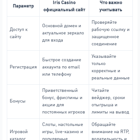
Iris Casino
Что важно
Параметр
официальный сайт
учитывать
Проверяйте
Основной домен и
Доступ к
рабочую ссылку и
актуальное зеркало
сайту
защищенное
для входа
соединение
Указывайте
Быстрое создание
только
Регистрация
аккаунта по email
корректные и
или телефону
реальные данные
Приветственный
Читайте
бонус, фриспины и
вейджер, сроки
Бонусы
акции для
отыгрыша и
постоянных игроков
лимиты на вывод
Слоты, настольные
Обращайте
Игровой
игры, live-казино и
внимание на RTP,
каталог
популярные
волатильность и