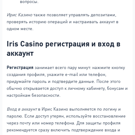
вопросы.
Ирис Казино
также позволяет управлять депозитами,
проверять историю операций и настраивать аккаунт в
одном месте.
Iris Casino регистрация и вход в
аккаунт
Регистрация
занимает всего пару минут: нажмите кнопку
создания профиля, укажите e-mail или телефон,
придумайте пароль и подтвердите данные. После этого
обычно открывается доступ к личному кабинету, бонусам и
настройкам безопасности.
Вход в аккаунт
в Ирис Казино выполняется по логину и
паролю. Если доступ утерян, используйте восстановление
через почту или номер телефона. Для защиты профиля
рекомендуется сразу включить подтверждение входа и