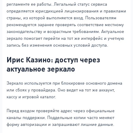
регламенте ее работы. Легальный статус сервиса
определяется юрисдикцией лицензирования и правилами
страны, из которой выполняется вход. Пользователям
рекомендуется заранее проверять соответствие местному
законодательству и возрастным требованиям. Актуальное
зеркало помогает перейти на тот же интерфейс и учетную
запись без изменения основных условий доступа.
Ирис Казино: доступ через
актуальное зеркало
Зеркало используется при блокировке основного домена
или сбоях у провайдера. Оно ведет на тот же аккаунт,
кассу и игровой каталог.
Перед входом проверяйте адрес через официальные
каналы поддержки. Поддельные копии часто меняют
форму авторизации и запрашивают лишние данные.