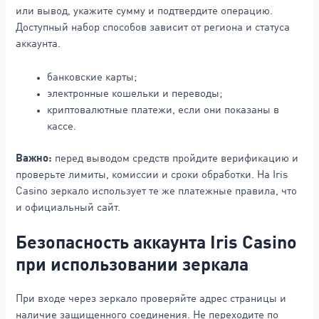
или вывод, укажите сумму и подтвердите операцию.
Доступный набор способов зависит от региона и статуса
аккаунта.
банковские карты;
электронные кошельки и переводы;
криптовалютные платежи, если они показаны в
кассе.
Важно:
перед выводом средств пройдите верификацию и
проверьте лимиты, комиссии и сроки обработки. На Iris
Casino зеркало использует те же платежные правила, что
и официальный сайт.
Безопасность аккаунта Iris Casino
при использовании зеркала
При входе через зеркало проверяйте адрес страницы и
наличие защищенного соединения. Не переходите по