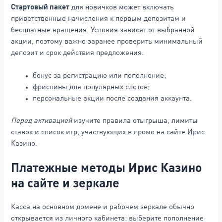
Стартовый пакет
для новичков может включать
приветственные начисления к первым депозитам и
бесплатные вращения. Условия зависят от выбранной
акции, поэтому важно заранее проверить минимальный
депозит и срок действия предложения.
бонус за регистрацию или пополнение;
фриспины для популярных слотов;
персональные акции после создания аккаунта.
Перед активацией
изучите правила отыгрыша, лимиты
ставок и список игр, участвующих в промо на сайте Ирис
Казино.
Платежные методы Ирис Казино
на сайте и зеркале
Касса на основном домене и рабочем зеркале обычно
открывается из личного кабинета: выберите пополнение