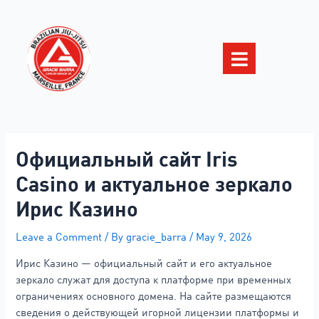
Официальный сайт Iris
Casino и актуальное зеркало
Ирис Казино
Leave a Comment
/ By
gracie_barra
/
May 9, 2026
Ирис Казино — официальный сайт и его актуальное
зеркало служат для доступа к платформе при временных
ограничениях основного домена. На сайте размещаются
сведения о действующей игорной лицензии платформы и