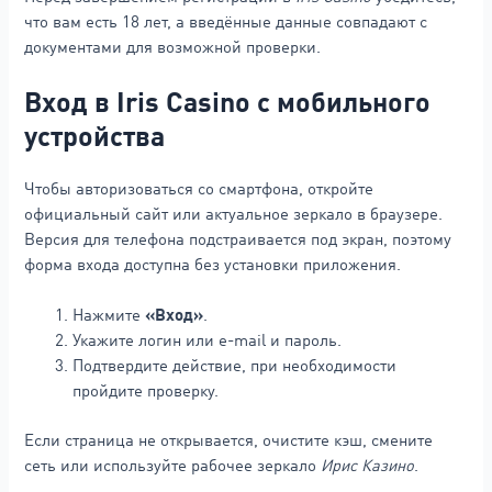
что вам есть 18 лет, а введённые данные совпадают с
документами для возможной проверки.
Вход в Iris Casino с мобильного
устройства
Чтобы авторизоваться со смартфона, откройте
официальный сайт или актуальное зеркало в браузере.
Версия для телефона подстраивается под экран, поэтому
форма входа доступна без установки приложения.
Нажмите
«Вход»
.
Укажите логин или e-mail и пароль.
Подтвердите действие, при необходимости
пройдите проверку.
Если страница не открывается, очистите кэш, смените
сеть или используйте рабочее зеркало
Ирис Казино
.