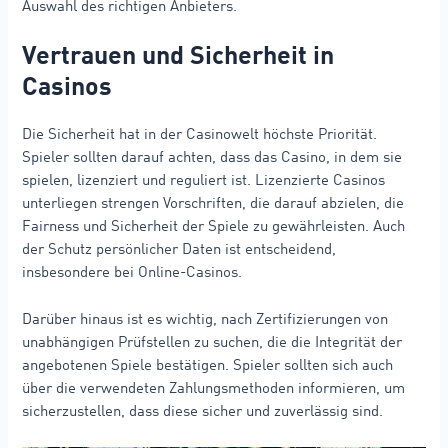
Auswahl des richtigen Anbieters.
Vertrauen und Sicherheit in
Casinos
Die Sicherheit hat in der Casinowelt höchste Priorität.
Spieler sollten darauf achten, dass das Casino, in dem sie
spielen, lizenziert und reguliert ist. Lizenzierte Casinos
unterliegen strengen Vorschriften, die darauf abzielen, die
Fairness und Sicherheit der Spiele zu gewährleisten. Auch
der Schutz persönlicher Daten ist entscheidend,
insbesondere bei Online-Casinos.
Darüber hinaus ist es wichtig, nach Zertifizierungen von
unabhängigen Prüfstellen zu suchen, die die Integrität der
angebotenen Spiele bestätigen. Spieler sollten sich auch
über die verwendeten Zahlungsmethoden informieren, um
sicherzustellen, dass diese sicher und zuverlässig sind.