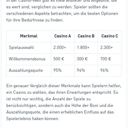
In der Casino-Welt gibt es viele Anbieter und Angebote, die
es wert sind, verglichen zu werden. Spieler sollten die
verschiedenen Aspekte betrachten, um die besten Optionen
für ihre Bedürfnisse zu finden.
Merkmal
Casino A
Casino B
Casino C
Spielauswahl
2.000+
1.800+
2.300+
Willkommensbonus
500 €
300 €
700 €
Auszahlungsquote
95%
94%
96%
Ein genauer Vergleich dieser Merkmale kann Spielern helfen,
ein Casino zu wählen, das ihren Erwartungen entspricht. Es
ist nicht nur wichtig, die Anzahl der Spiele zu
berücksichtigen, sondern auch die Höhe der Boni und die
Auszahlungsquote, die einen erheblichen Einfluss auf das
Spielerlebnis haben können.