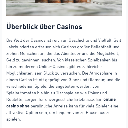
Überblick über Casinos
Die Welt der Casinos ist reich an Geschichte und Vielfalt. Seit
Jahrhunderten erfreuen sich Casinos großer Beliebtheit und
ziehen Menschen an, die das Abenteuer und die Möglichkeit,
Geld zu gewinnen, suchen. Von klassischen Spielbanken bis
hin zu modernen Online-Casinos gibt es zahlreiche
Möglichkeiten, sein Glück zu versuchen. Die Atmosphäre in
einem Casino ist oft geprägt von Glanz und Glamour, und die
verschiedenen Spiele, die angeboten werden, von
Spielautomaten bis hin zu Tischspielen wie Poker und
Roulette, sorgen für unvergessliche Erlebnisse. Ein
online
casino ohne
persönliche Anreise kann für viele Spieler eine
attraktive Option sein, um bequem von zu Hause aus zu
spielen.