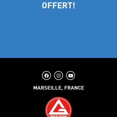
OFFERT!
MARSEILLE, FRANCE