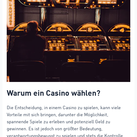
Warum ein Casino wählen?
Die Entscheidung, in einem Casino zu spielen, kann viele
Vorteile mit sich bringen, darunter die Möglichkeit,
spannende Spiele zu erleben und potenziell Geld zu
gewinnen. Es ist jedoch von größter Bedeutung,
verantwortungsbewusst zu spielen und stets die Kontrolle