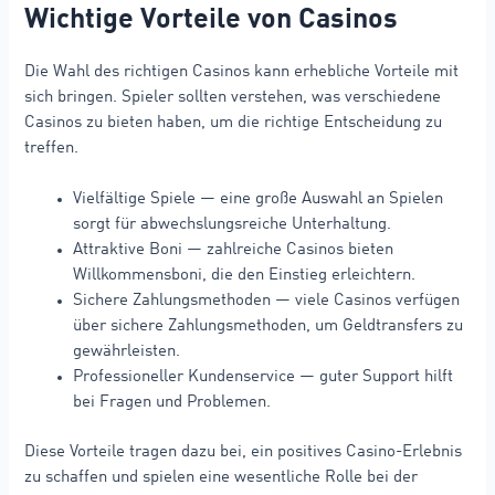
Wichtige Vorteile von Casinos
Die Wahl des richtigen Casinos kann erhebliche Vorteile mit
sich bringen. Spieler sollten verstehen, was verschiedene
Casinos zu bieten haben, um die richtige Entscheidung zu
treffen.
Vielfältige Spiele — eine große Auswahl an Spielen
sorgt für abwechslungsreiche Unterhaltung.
Attraktive Boni — zahlreiche Casinos bieten
Willkommensboni, die den Einstieg erleichtern.
Sichere Zahlungsmethoden — viele Casinos verfügen
über sichere Zahlungsmethoden, um Geldtransfers zu
gewährleisten.
Professioneller Kundenservice — guter Support hilft
bei Fragen und Problemen.
Diese Vorteile tragen dazu bei, ein positives Casino-Erlebnis
zu schaffen und spielen eine wesentliche Rolle bei der