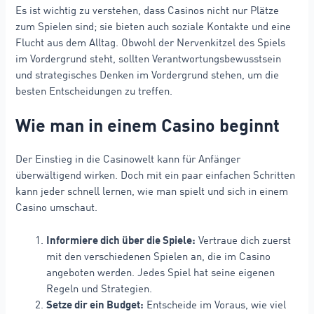
Es ist wichtig zu verstehen, dass Casinos nicht nur Plätze
zum Spielen sind; sie bieten auch soziale Kontakte und eine
Flucht aus dem Alltag. Obwohl der Nervenkitzel des Spiels
im Vordergrund steht, sollten Verantwortungsbewusstsein
und strategisches Denken im Vordergrund stehen, um die
besten Entscheidungen zu treffen.
Wie man in einem Casino beginnt
Der Einstieg in die Casinowelt kann für Anfänger
überwältigend wirken. Doch mit ein paar einfachen Schritten
kann jeder schnell lernen, wie man spielt und sich in einem
Casino umschaut.
Informiere dich über die Spiele:
Vertraue dich zuerst
mit den verschiedenen Spielen an, die im Casino
angeboten werden. Jedes Spiel hat seine eigenen
Regeln und Strategien.
Setze dir ein Budget:
Entscheide im Voraus, wie viel