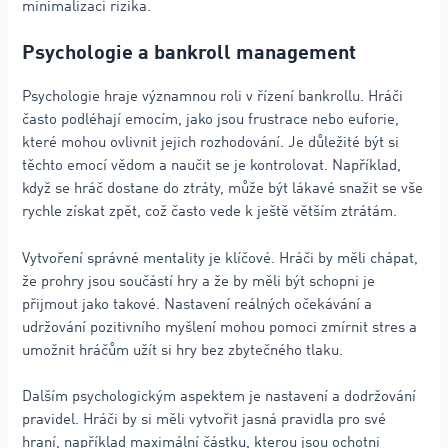
minimalizaci rizika.
Psychologie a bankroll management
Psychologie hraje významnou roli v řízení bankrollu. Hráči
často podléhají emocím, jako jsou frustrace nebo euforie,
které mohou ovlivnit jejich rozhodování. Je důležité být si
těchto emocí vědom a naučit se je kontrolovat. Například,
když se hráč dostane do ztráty, může být lákavé snažit se vše
rychle získat zpět, což často vede k ještě větším ztrátám.
Vytvoření správné mentality je klíčové. Hráči by měli chápat,
že prohry jsou součástí hry a že by měli být schopni je
přijmout jako takové. Nastavení reálných očekávání a
udržování pozitivního myšlení mohou pomoci zmírnit stres a
umožnit hráčům užít si hry bez zbytečného tlaku.
Dalším psychologickým aspektem je nastavení a dodržování
pravidel. Hráči by si měli vytvořit jasná pravidla pro své
hraní, například maximální částku, kterou jsou ochotni