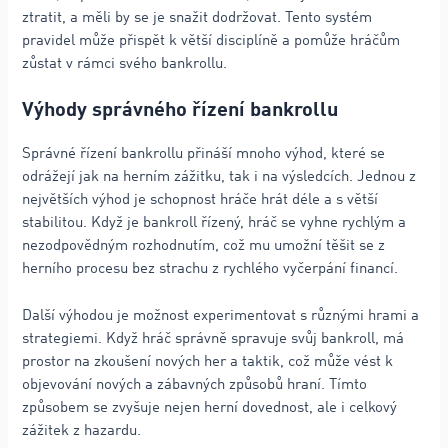
ztratit, a měli by se je snažit dodržovat. Tento systém
pravidel může přispět k větší disciplíně a pomůže hráčům
zůstat v rámci svého bankrollu.
Výhody správného řízení bankrollu
Správné řízení bankrollu přináší mnoho výhod, které se
odrážejí jak na herním zážitku, tak i na výsledcích. Jednou z
největších výhod je schopnost hráče hrát déle a s větší
stabilitou. Když je bankroll řízený, hráč se vyhne rychlým a
nezodpovědným rozhodnutím, což mu umožní těšit se z
herního procesu bez strachu z rychlého vyčerpání financí.
Další výhodou je možnost experimentovat s různými hrami a
strategiemi. Když hráč správně spravuje svůj bankroll, má
prostor na zkoušení nových her a taktik, což může vést k
objevování nových a zábavných způsobů hraní. Tímto
způsobem se zvyšuje nejen herní dovednost, ale i celkový
zážitek z hazardu.