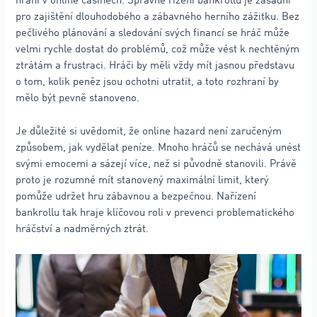
hraní v online casinech. Správné řízení bankrollu je zásadní
pro zajištění dlouhodobého a zábavného herního zážitku. Bez
pečlivého plánování a sledování svých financí se hráč může
velmi rychle dostat do problémů, což může vést k nechtěným
ztrátám a frustraci. Hráči by měli vždy mít jasnou představu
o tom, kolik peněz jsou ochotni utratit, a toto rozhraní by
mělo být pevně stanoveno.
Je důležité si uvědomit, že online hazard není zaručeným
způsobem, jak vydělat peníze. Mnoho hráčů se nechává unést
svými emocemi a sázejí více, než si původně stanovili. Právě
proto je rozumné mít stanovený maximální limit, který
pomůže udržet hru zábavnou a bezpečnou. Nařízení
bankrollu tak hraje klíčovou roli v prevenci problematického
hráčství a nadměrných ztrát.