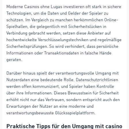
Moderne Casinos ohne Lugas investieren oft stark in sichere
Technologien, um die Daten und Gelder der Spieler zu
schützen. Im Vergleich zu manchen herkömmlichen Online-
Spielhallen, die gelegentlich mit Sicherheitslücken in
Verbindung gebracht werden, setzen diese Anbieter auf
hochentwickelte Verschlüsselungstechniken und regelmäßige
Sicherheitsprüfungen. So wird verhindert, dass persönliche
Informationen oder Transaktionsdaten in falsche Hände
geraten.
Darüber hinaus spielt der verantwortungsvolle Umgang mit
Nutzerdaten eine bedeutende Rolle. Datenschutzrichtlinien
werden offen kommuniziert, und Spieler haben Kontrolle
über ihre Informationen. Dieses Bewusstsein für Sicherheit
erhöht nicht nur das Vertrauen, sondern entspricht auch den
Erwartungen der Nutzer an eine moderne und
verantwortungsbewusste Glücksspielplattform.
Praktische Tipps für den Umgang mit casino