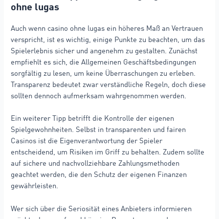
ohne lugas
Auch wenn casino ohne lugas ein höheres Maß an Vertrauen
verspricht, ist es wichtig, einige Punkte zu beachten, um das
Spielerlebnis sicher und angenehm zu gestalten. Zunächst
empfiehlt es sich, die Allgemeinen Geschäftsbedingungen
sorgfältig zu lesen, um keine Überraschungen zu erleben.
Transparenz bedeutet zwar verständliche Regeln, doch diese
sollten dennoch aufmerksam wahrgenommen werden.
Ein weiterer Tipp betrifft die Kontrolle der eigenen
Spielgewohnheiten. Selbst in transparenten und fairen
Casinos ist die Eigenverantwortung der Spieler
entscheidend, um Risiken im Griff zu behalten. Zudem sollte
auf sichere und nachvollziehbare Zahlungsmethoden
geachtet werden, die den Schutz der eigenen Finanzen
gewährleisten.
Wer sich über die Seriosität eines Anbieters informieren