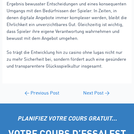
Ergebnis bewusster Entscheidungen und eines konsequenten
Umgangs mit den Bedürfnissen der Spieler. In Zeiten, in
denen digitale Angebote immer komplexer werden, bleibt die
Ehrlichkeit ein unverzichtbares Gut. Gleichzeitig ist wichtig,
dass Spieler ihre eigene Verantwortung wahrnehmen und
bewusst mit dem Angebot umgehen.
So trägt die Entwicklung hin zu casino ohne lugas nicht nur
zu mehr Sicherheit bei, sondern fördert auch eine gesündere
und transparentere Glücksspielkultur insgesamt.
←
Previous Post
Next Post
→
PLANIFIEZ VOTRE COURS GRATUIT...