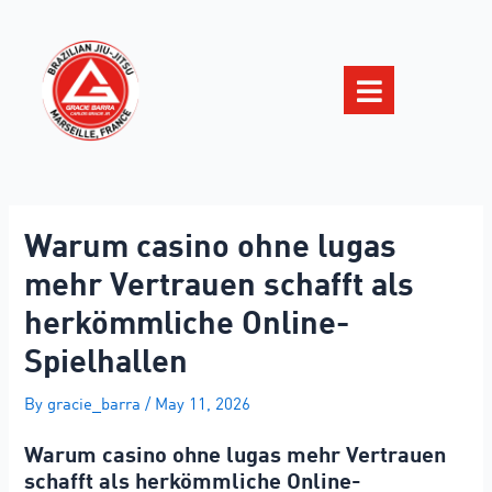
Warum casino ohne lugas
mehr Vertrauen schafft als
herkömmliche Online-
Spielhallen
By
gracie_barra
/
May 11, 2026
Warum casino ohne lugas mehr Vertrauen
schafft als herkömmliche Online-