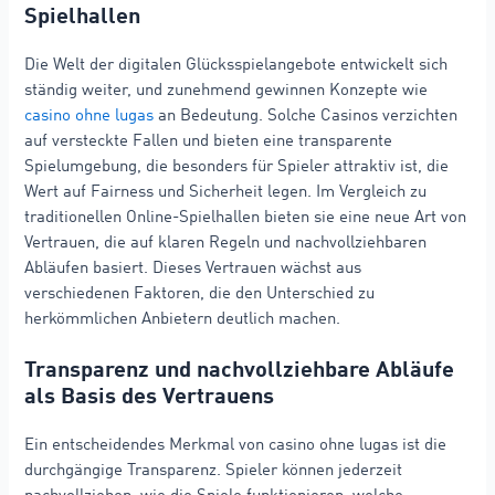
Spielhallen
Die Welt der digitalen Glücksspielangebote entwickelt sich
ständig weiter, und zunehmend gewinnen Konzepte wie
casino ohne lugas
an Bedeutung. Solche Casinos verzichten
auf versteckte Fallen und bieten eine transparente
Spielumgebung, die besonders für Spieler attraktiv ist, die
Wert auf Fairness und Sicherheit legen. Im Vergleich zu
traditionellen Online-Spielhallen bieten sie eine neue Art von
Vertrauen, die auf klaren Regeln und nachvollziehbaren
Abläufen basiert. Dieses Vertrauen wächst aus
verschiedenen Faktoren, die den Unterschied zu
herkömmlichen Anbietern deutlich machen.
Transparenz und nachvollziehbare Abläufe
als Basis des Vertrauens
Ein entscheidendes Merkmal von casino ohne lugas ist die
durchgängige Transparenz. Spieler können jederzeit