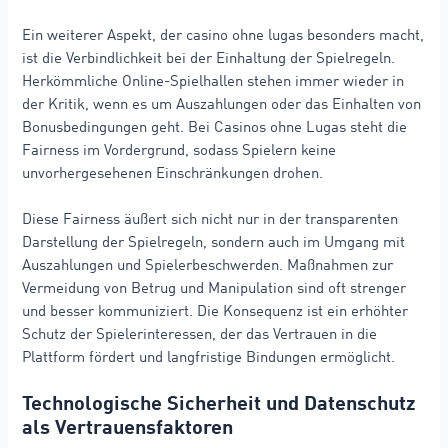
Ein weiterer Aspekt, der casino ohne lugas besonders macht,
ist die Verbindlichkeit bei der Einhaltung der Spielregeln.
Herkömmliche Online-Spielhallen stehen immer wieder in
der Kritik, wenn es um Auszahlungen oder das Einhalten von
Bonusbedingungen geht. Bei Casinos ohne Lugas steht die
Fairness im Vordergrund, sodass Spielern keine
unvorhergesehenen Einschränkungen drohen.
Diese Fairness äußert sich nicht nur in der transparenten
Darstellung der Spielregeln, sondern auch im Umgang mit
Auszahlungen und Spielerbeschwerden. Maßnahmen zur
Vermeidung von Betrug und Manipulation sind oft strenger
und besser kommuniziert. Die Konsequenz ist ein erhöhter
Schutz der Spielerinteressen, der das Vertrauen in die
Plattform fördert und langfristige Bindungen ermöglicht.
Technologische Sicherheit und Datenschutz
als Vertrauensfaktoren