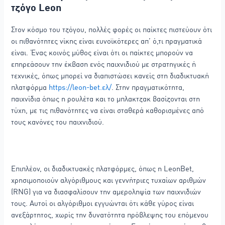
τζόγο Leon
Στον κόσμο του τζόγου, πολλές φορές οι παίκτες πιστεύουν ότι
οι πιθανότητες νίκης είναι ευνοϊκότερες απ’ ό,τι πραγματικά
είναι. Ένας κοινός μύθος είναι ότι οι παίκτες μπορούν να
επηρεάσουν την έκβαση ενός παιχνιδιού με στρατηγικές ή
τεχνικές, όπως μπορεί να διαπιστώσει κανείς στη διαδικτυακή
πλατφόρμα
https://leon-bet.ελ/
. Στην πραγματικότητα,
παιχνίδια όπως η ρουλέτα και το μπλακτζακ βασίζονται στη
τύχη, με τις πιθανότητες να είναι σταθερά καθορισμένες από
τους κανόνες του παιχνιδιού.
Επιπλέον, οι διαδικτυακές πλατφόρμες, όπως η LeonBet,
χρησιμοποιούν αλγόριθμους και γεννήτριες τυχαίων αριθμών
(RNG) για να διασφαλίσουν την αμεροληψία των παιχνιδιών
τους. Αυτοί οι αλγόριθμοι εγγυώνται ότι κάθε γύρος είναι
ανεξάρτητος, χωρίς την δυνατότητα πρόβλεψης του επόμενου