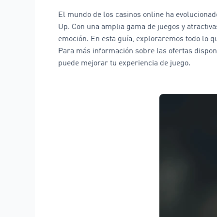
El mundo de los casinos online ha evoluciona
Up. Con una amplia gama de juegos y atractiva
emoción. En esta guía, exploraremos todo lo qu
Para más información sobre las ofertas disponi
puede mejorar tu experiencia de juego.