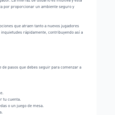
dor. La interfaz de usuario es intuitiva y está
za por proporcionar un ambiente seguro y
ociones que atraen tanto a nuevos jugadores
us inquietudes rápidamente, contribuyendo así a
rie de pasos que debes seguir para comenzar a
e.
r tu cuenta.
edas o un juego de mesa.
a.