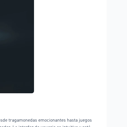
 Desde tragamonedas emocionantes hasta juegos