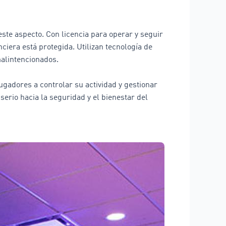
ste aspecto. Con licencia para operar y seguir
ciera está protegida. Utilizan tecnología de
malintencionados.
gadores a controlar su actividad y gestionar
erio hacia la seguridad y el bienestar del