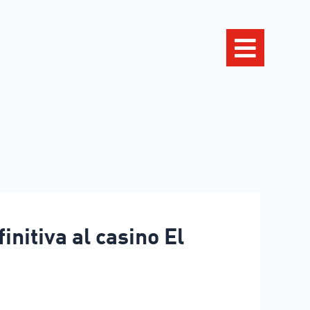
nitiva al casino El