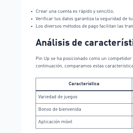
Crear una cuenta es rápido y sencillo.
Verificar tus datos garantiza la seguridad de t
Los diversos métodos de pago facilitan las tra
Análisis de característ
Pin Up se ha posicionado como un competidor fue
continuación, comparamos estas característica
Característica
Variedad de juegos
Bonos de bienvenida
Aplicación móvil