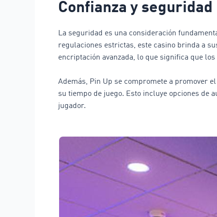
Confianza y seguridad
La seguridad es una consideración fundamental
regulaciones estrictas, este casino brinda a su
encriptación avanzada, lo que significa que lo
Además, Pin Up se compromete a promover el ju
su tiempo de juego. Esto incluye opciones de a
jugador.