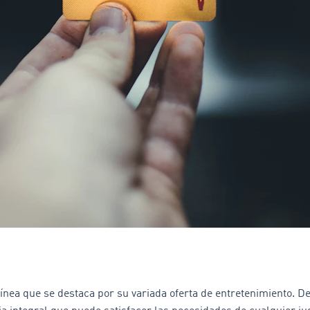
línea que se destaca por su variada oferta de entretenimiento.