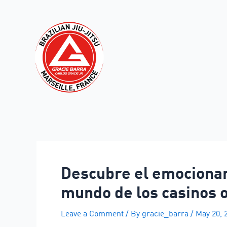
Descubre el emocionant
mundo de los casinos 
Leave a Comment
/ By
gracie_barra
/
May 20, 