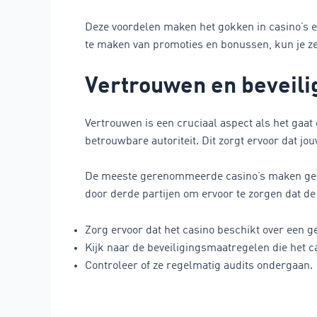
Deze voordelen maken het gokken in casino’s e
te maken van promoties en bonussen, kun je ze
Vertrouwen en beveili
Vertrouwen is een cruciaal aspect als het gaat 
betrouwbare autoriteit. Dit zorgt ervoor dat jouw
De meeste gerenommeerde casino’s maken gebr
door derde partijen om ervoor te zorgen dat de s
Zorg ervoor dat het casino beschikt over een ge
Kijk naar de beveiligingsmaatregelen die het 
Controleer of ze regelmatig audits ondergaan.