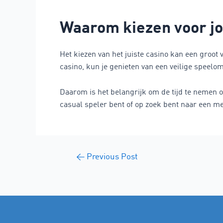
Waarom kiezen voor j
Het kiezen van het juiste casino kan een groo
casino, kun je genieten van een veilige speel
Daarom is het belangrijk om de tijd te nemen om
casual speler bent of op zoek bent naar een me
←
Previous Post