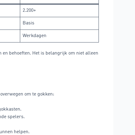
2.200+
Basis
Werkdagen
en behoeften. Het is belangrijk om niet alleen
n overwegen om te gokken:
 gokkasten.
nde spelers.
kunnen helpen.