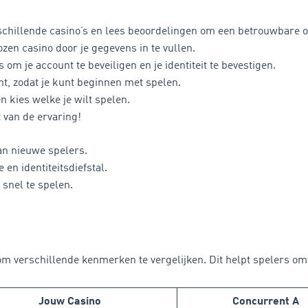
hillende casino’s en lees beoordelingen om een betrouwbare op
zen casino door je gegevens in te vullen.
 om je account te beveiligen en je identiteit te bevestigen.
nt, zodat je kunt beginnen met spelen.
 kies welke je wilt spelen.
 van de ervaring!
an nieuwe spelers.
en identiteitsdiefstal.
 snel te spelen.
k om verschillende kenmerken te vergelijken. Dit helpt spelers o
Jouw Casino
Concurrent A