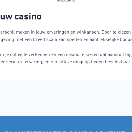
ouw casino
t verschil maken in jouw ervaringen en winkansen. Door te kiez
omgeving met een breed scala aan spellen en aantrekkelijke bonu
 je opties te verkennen en een casino te kiezen dat aansluit bij
er serieuze ervaring, er zijn talloze mogelijkheden beschikbaar.