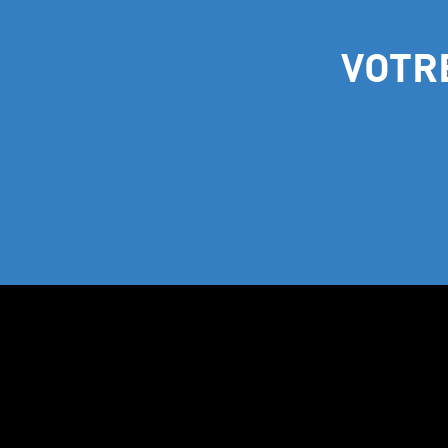
VOTRE