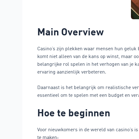
Main Overview
Casino’s zijn plekken waar mensen hun geluk b
komt niet alleen van de kans op winst, maar oo
belangrijke rol spelen in het verhogen van je 
ervaring aanzienlijk verbeteren.
Daarnaast is het belangrijk om realistische ve
essentieel om te spelen met een budget en ver
Hoe te beginnen
Voor nieuwkomers in de wereld van casino’s is h
te maken: