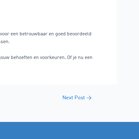
en voor een betrouwbaar en goed beoordeeld
ssen.
 jouw behoeften en voorkeuren. Of je nu een
Next Post
→