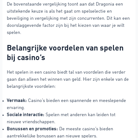
De bovenstaande vergelijking toont aan dat Dragonia een
uitstekende keuze is als het gaat om spelselectie en
beveiliging in vergelijking met zijn concurrenten. Dit kan een
doorslaggevende factor zijn bij het kiezen van waar je wilt
spelen.
Belangrijke voordelen van spelen
bij casino’s
Het spelen in een casino biedt tal van voordelen die verder
gaan dan alleen het winnen van geld. Hier zijn enkele van de
belangrijkste voordelen:
Vermaak:
Casino’s bieden een spannende en meeslepende
ervaring.
Sociale interactie:
Spelen met anderen kan leiden tot
nieuwe vriendschappen.
Bonussen en promoties:
De meeste casino’s bieden
aantrekkelijke bonussen aan nieuwe spelers.