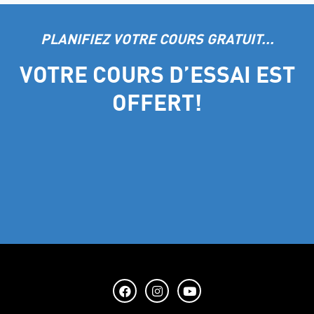
PLANIFIEZ VOTRE COURS GRATUIT...
VOTRE COURS D’ESSAI EST
OFFERT!