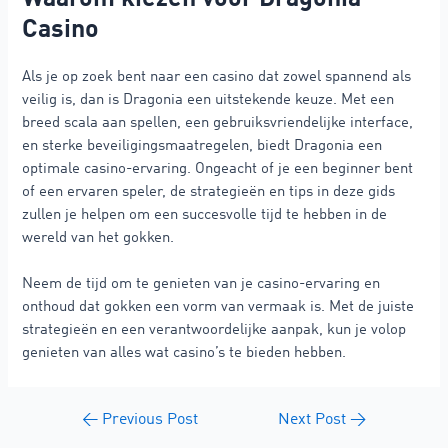
Casino
Als je op zoek bent naar een casino dat zowel spannend als
veilig is, dan is Dragonia een uitstekende keuze. Met een
breed scala aan spellen, een gebruiksvriendelijke interface,
en sterke beveiligingsmaatregelen, biedt Dragonia een
optimale casino-ervaring. Ongeacht of je een beginner bent
of een ervaren speler, de strategieën en tips in deze gids
zullen je helpen om een succesvolle tijd te hebben in de
wereld van het gokken.
Neem de tijd om te genieten van je casino-ervaring en
onthoud dat gokken een vorm van vermaak is. Met de juiste
strategieën en een verantwoordelijke aanpak, kun je volop
genieten van alles wat casino’s te bieden hebben.
←
Previous Post
Next Post
→