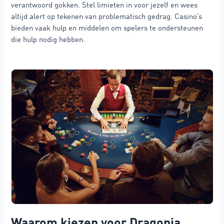
verantwoord gokken. Stel limieten in voor jezelf en wees
altijd alert op tekenen van problematisch gedrag. Casino’s
bieden vaak hulp en middelen om spelers te ondersteunen
die hulp nodig hebben.
Waarom kiezen voor Dragonia