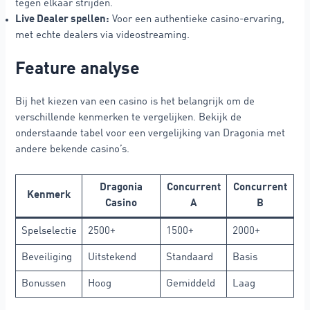
tegen elkaar strijden.
Live Dealer spellen:
Voor een authentieke casino-ervaring,
met echte dealers via videostreaming.
Feature analyse
Bij het kiezen van een casino is het belangrijk om de
verschillende kenmerken te vergelijken. Bekijk de
onderstaande tabel voor een vergelijking van Dragonia met
andere bekende casino’s.
Dragonia
Concurrent
Concurrent
Kenmerk
Casino
A
B
Spelselectie
2500+
1500+
2000+
Beveiliging
Uitstekend
Standaard
Basis
Bonussen
Hoog
Gemiddeld
Laag