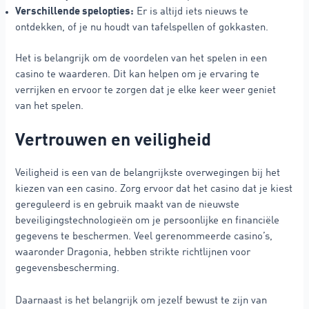
Verschillende spelopties:
Er is altijd iets nieuws te
ontdekken, of je nu houdt van tafelspellen of gokkasten.
Het is belangrijk om de voordelen van het spelen in een
casino te waarderen. Dit kan helpen om je ervaring te
verrijken en ervoor te zorgen dat je elke keer weer geniet
van het spelen.
Vertrouwen en veiligheid
Veiligheid is een van de belangrijkste overwegingen bij het
kiezen van een casino. Zorg ervoor dat het casino dat je kiest
gereguleerd is en gebruik maakt van de nieuwste
beveiligingstechnologieën om je persoonlijke en financiële
gegevens te beschermen. Veel gerenommeerde casino’s,
waaronder Dragonia, hebben strikte richtlijnen voor
gegevensbescherming.
Daarnaast is het belangrijk om jezelf bewust te zijn van