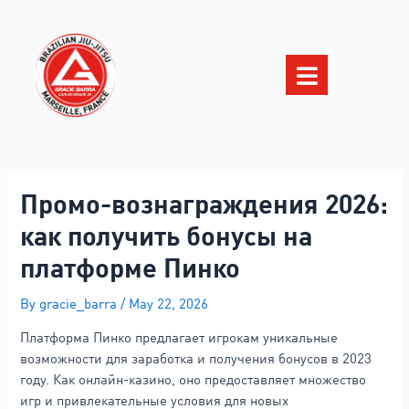
Промо-вознаграждения 2026:
как получить бонусы на
платформе Пинко
By
gracie_barra
/
May 22, 2026
Платформа Пинко предлагает игрокам уникальные
возможности для заработка и получения бонусов в 2023
году. Как онлайн-казино, оно предоставляет множество
игр и привлекательные условия для новых