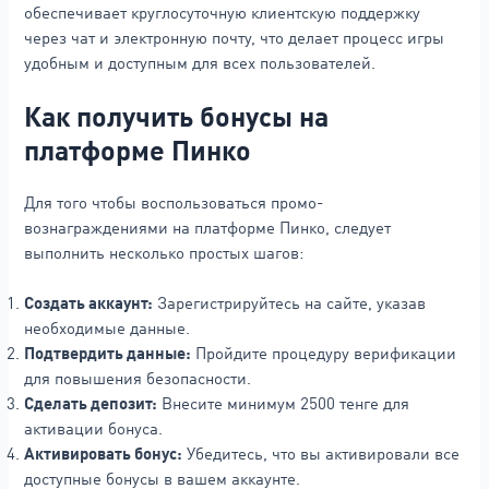
обеспечивает круглосуточную клиентскую поддержку
через чат и электронную почту, что делает процесс игры
удобным и доступным для всех пользователей.
Как получить бонусы на
платформе Пинко
Для того чтобы воспользоваться промо-
вознаграждениями на платформе Пинко, следует
выполнить несколько простых шагов:
Создать аккаунт:
Зарегистрируйтесь на сайте, указав
необходимые данные.
Подтвердить данные:
Пройдите процедуру верификации
для повышения безопасности.
Сделать депозит:
Внесите минимум 2500 тенге для
активации бонуса.
Активировать бонус:
Убедитесь, что вы активировали все
доступные бонусы в вашем аккаунте.