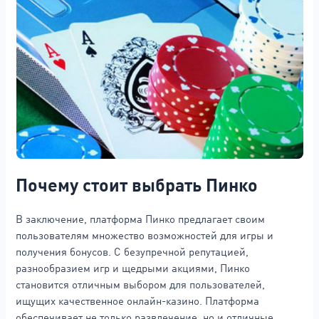
Почему стоит выбрать Пинко
В заключение, платформа Пинко предлагает своим
пользователям множество возможностей для игры и
получения бонусов. С безупречной репутацией,
разнообразием игр и щедрыми акциями, Пинко
становится отличным выбором для пользователей,
ищущих качественное онлайн-казино. Платформа
обеспечивает не только развлечение, но и отличные