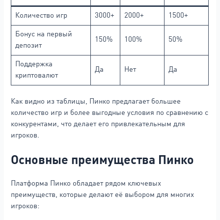
Количество игр
3000+
2000+
1500+
Бонус на первый
150%
100%
50%
депозит
Поддержка
Да
Нет
Да
криптовалют
Как видно из таблицы, Пинко предлагает большее
количество игр и более выгодные условия по сравнению с
конкурентами, что делает его привлекательным для
игроков.
Основные преимущества Пинко
Платформа Пинко обладает рядом ключевых
преимуществ, которые делают её выбором для многих
игроков: