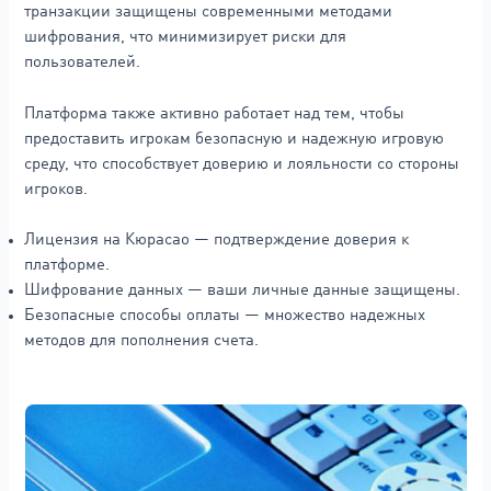
транзакции защищены современными методами
шифрования, что минимизирует риски для
пользователей.
Платформа также активно работает над тем, чтобы
предоставить игрокам безопасную и надежную игровую
среду, что способствует доверию и лояльности со стороны
игроков.
Лицензия на Кюрасао — подтверждение доверия к
платформе.
Шифрование данных — ваши личные данные защищены.
Безопасные способы оплаты — множество надежных
методов для пополнения счета.