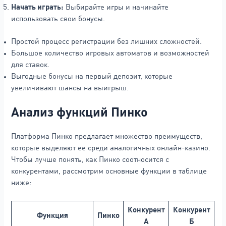
Начать играть:
Выбирайте игры и начинайте
использовать свои бонусы.
Простой процесс регистрации без лишних сложностей.
Большое количество игровых автоматов и возможностей
для ставок.
Выгодные бонусы на первый депозит, которые
увеличивают шансы на выигрыш.
Анализ функций Пинко
Платформа Пинко предлагает множество преимуществ,
которые выделяют ее среди аналогичных онлайн-казино.
Чтобы лучше понять, как Пинко соотносится с
конкурентами, рассмотрим основные функции в таблице
ниже:
Конкурент
Конкурент
Функция
Пинко
А
Б