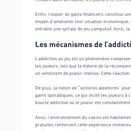
Enfin, l’espoir de gains financiers constitue 
moyen d’améliorer leur situation économique. 
entraîne une spirale de jeu compulsif. Ainsi, l
Les mécanismes de l’addicti
L’addiction au jeu est un phénomène complexe
les joueurs, tels que la théorie de la récomp
un sentiment de plaisir intense. Cette réactio
De plus, la notion de “victoires aléatoires” j
gains sporadiques, ce qui incite les joueurs à 
boucle addictive où le joueur est constamment at
Ainsi, l’environnement du casino est habilemen
gratuites renforcent cette expérience immersive