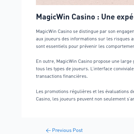
MagicWin Casino : Une expé
MagicWin Casino se distingue par son engageme
aux joueurs des informations sur les risques as
sont essentiels pour prévenir les comporteme
En outre, MagicWin Casino propose une large 
tous les types de joueurs. L’interface conviviale
transactions financières.
Les promotions régulières et les évaluations d
Casino, les joueurs peuvent non seulement s’am
←
Previous Post