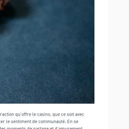
ction qu’offre le casino, que ce soit avec
orcer le sentiment de communauté. En se
e des moments de partage et d’amusement.