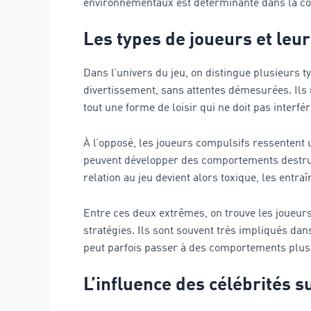
environnementaux est déterminante dans la com
Les types de joueurs et le
Dans l’univers du jeu, on distingue plusieurs 
divertissement, sans attentes démesurées. Ils m
tout une forme de loisir qui ne doit pas interfé
À l’opposé, les joueurs compulsifs ressentent 
peuvent développer des comportements destruc
relation au jeu devient alors toxique, les entra
Entre ces deux extrêmes, on trouve les joueur
stratégies. Ils sont souvent très impliqués da
peut parfois passer à des comportements plus r
L’influence des célébrités su