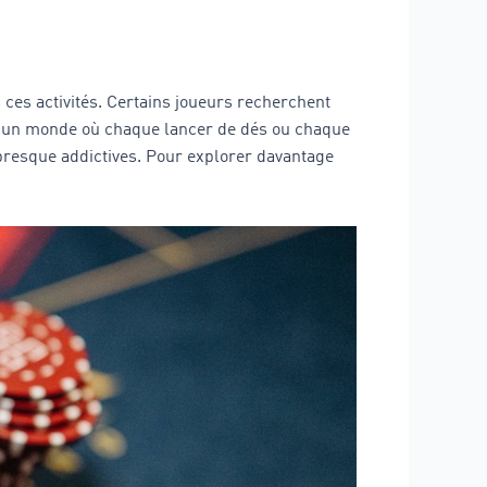
 ces activités. Certains joueurs recherchent
dans un monde où chaque lancer de dés ou chaque
, presque addictives. Pour explorer davantage