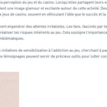
la perception du jeu et du casino. Lorsqu’elles partagent leurs e
réent une image glamour et excitante autour de cette activité. De
x jeux de casino, souvent en véhiculant l’idée que le succès et la
ement engendrer des attentes irréalistes. Les fans, fascinés par l
aliser les risques inhérents au jeu. Cela souligne l’importance 
emblématiques.
 initiatives de sensibilisation à l’addiction au jeu, cherchant à
 Ces témoignages peuvent servir de précieux outils pour lutter c