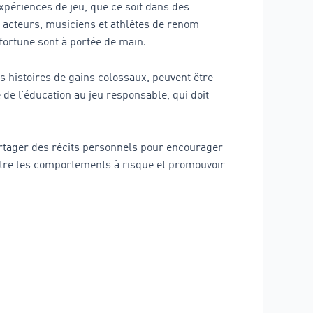
xpériences de jeu, que ce soit dans des
s acteurs, musiciens et athlètes de renom
 fortune sont à portée de main.
es histoires de gains colossaux, peuvent être
de l’éducation au jeu responsable, qui doit
 partager des récits personnels pour encourager
ontre les comportements à risque et promouvoir