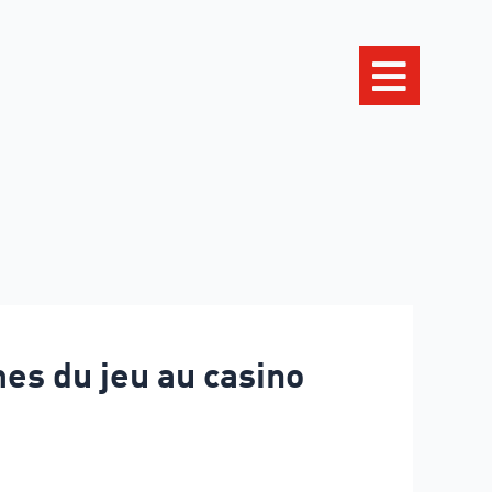
es du jeu au casino