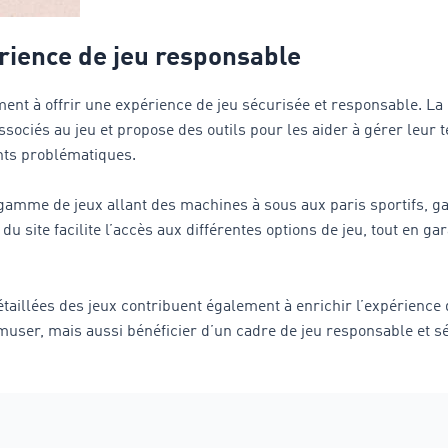
rience de jeu responsable
nt à offrir une expérience de jeu sécurisée et responsable. La
sociés au jeu et propose des outils pour les aider à gérer leur t
nts problématiques.
gamme de jeux allant des machines à sous aux paris sportifs, g
 du site facilite l’accès aux différentes options de jeu, tout en 
étaillées des jeux contribuent également à enrichir l’expérience
user, mais aussi bénéficier d’un cadre de jeu responsable et sé