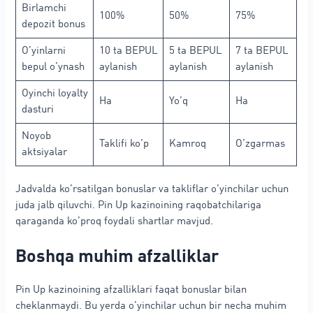
Birlamchi
100%
50%
75%
depozit bonus
O’yinlarni
10 ta BEPUL
5 ta BEPUL
7 ta BEPUL
bepul o’ynash
aylanish
aylanish
aylanish
Oyinchi loyalty
Ha
Yo’q
Ha
dasturi
Noyob
Taklifi ko’p
Kamroq
O’zgarmas
aktsiyalar
Jadvalda ko’rsatilgan bonuslar va takliflar o’yinchilar uchun
juda jalb qiluvchi. Pin Up kazinoining raqobatchilariga
qaraganda ko’proq foydali shartlar mavjud.
Boshqa muhim afzalliklar
Pin Up kazinoining afzalliklari faqat bonuslar bilan
cheklanmaydi. Bu yerda o’yinchilar uchun bir necha muhim