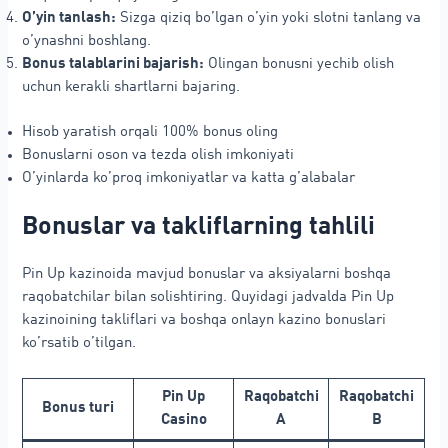
O’yin tanlash:
Sizga qiziq bo’lgan o’yin yoki slotni tanlang va
o’ynashni boshlang.
Bonus talablarini bajarish:
Olingan bonusni yechib olish
uchun kerakli shartlarni bajaring.
Hisob yaratish orqali 100% bonus oling
Bonuslarni oson va tezda olish imkoniyati
O’yinlarda ko’proq imkoniyatlar va katta g’alabalar
Bonuslar va takliflarning tahlili
Pin Up kazinoida mavjud bonuslar va aksiyalarni boshqa
raqobatchilar bilan solishtiring. Quyidagi jadvalda Pin Up
kazinoining takliflari va boshqa onlayn kazino bonuslari
ko’rsatib o’tilgan.
Pin Up
Raqobatchi
Raqobatchi
Bonus turi
Casino
A
B