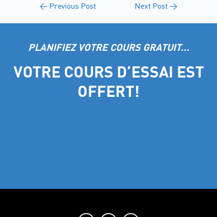
←
Previous Post
Next Post
→
PLANIFIEZ VOTRE COURS GRATUIT...
VOTRE COURS D’ESSAI EST
OFFERT!